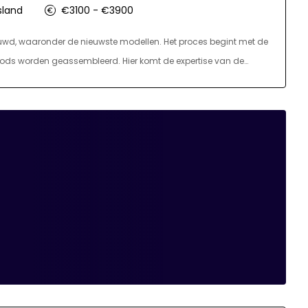
sland
€3100 - €3900
ouwd, waaronder de nieuwste modellen. Het proces begint met de
oods worden geassembleerd. Hier komt de expertise van de