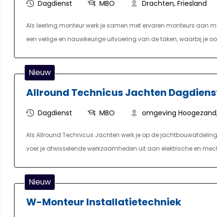
Dagdienst
MBO
Drachten, Friesland
Als leerling monteur werk je samen met ervaren monteurs aan m
een veilige en nauwkeurige uitvoering van de taken, waarbij je o
Daarnaast houd je rekening met de wensen van de klant en de om
Noord-Nederland voor diverse opdrachtgevers. Bij onze opdrachtg
Nieuw
Gedurende de opleiding, die gericht is op monteur laagspanning
Allround Technicus Jachten Dagdiens
één dag per week naar school. De opgedane kennis pas je direct t
Dagdienst
MBO
omgeving Hoogezand,
Als Allround Technicus Jachten werk je op de jachtbouwafdeling i
voer je afwisselende werkzaamheden uit aan elektrische en mecha
nieuwbouwprojecten als reparaties. Met jouw technische experti
functioneren. Je dagelijkse taken omvatten het installeren, vervan
Nieuw
leidingwerk, verwarmingssystemen en sanitaire voorzieningen. 
W-Monteur Installatietechniek
motoren, boilers, brandstoftanks en afsluiters.