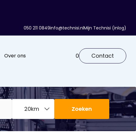
050 211 0849
info@technisi.nl
Mijn Technisi (inlog)
0
Contact
Over ons
Zoeken