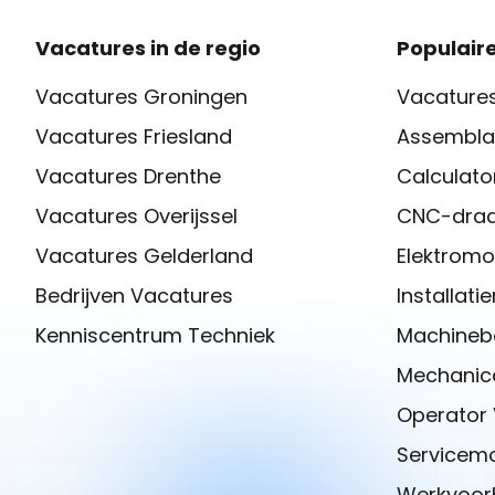
Vacatures in de regio
Populaire
Vacatures Groningen
Vacatures
Vacatures Friesland
Assembla
Vacatures Drenthe
Calculato
Vacatures Overijssel
CNC-draa
Vacatures Gelderland
Elektromo
Bedrijven Vacatures
Installat
Kenniscentrum Techniek
Machineb
Mechanica
Operator
Servicem
Werkvoor