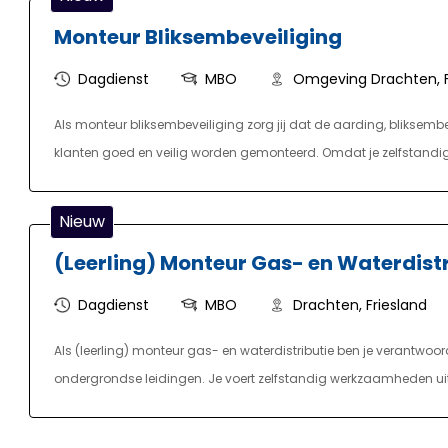
Monteur Bliksembeveiliging
Dagdienst
MBO
Omgeving Drachten, F
Als monteur bliksembeveiliging zorg jij dat de aarding, bliksem
klanten goed en veilig worden gemonteerd. Omdat je zelfstandig
klantvriendelijk en communiceert helder en enthousiast over je w
of uitgestrekte bedrijfshallen. Bij particulieren en bedrijven. Als 
Nieuw
uitdagend en afwisselend.
(Leerling) Monteur Gas- en Waterdistr
Dagdienst
MBO
Drachten, Friesland
Als (leerling) monteur gas- en waterdistributie ben je verantwo
ondergrondse leidingen. Je voert zelfstandig werkzaamheden uit a
werk gaat. Je lokaliseert storingen en verhelpt deze op een effi
geef je leiding aan hulpmonteurs waar nodig. Je draagt zorg vo