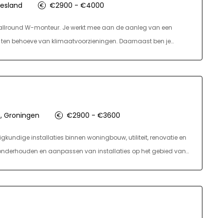
esland
€2900 - €4000
en allround W-monteur. Je werkt mee aan de aanleg van een
ten behoeve van klimaatvoorzieningen. Daarnaast ben je
gen en afvoersystemen. Je legt dunwandig CV- en GKW-
atiewerkzaamheden uit aan sanitaire installaties en
e tekeningen is hierbij essentieel, zodat je de werkzaamheden
oemde werkzaamheden verricht je ook aanverwante
orkomen.
 Groningen
€2900 - €3600
igkundige installaties binnen woningbouw, utiliteit, renovatie en
, onderhouden en aanpassen van installaties op het gebied van
 technieken. Je voert je werkzaamheden zelfstandig uit en zorgt
 je praktisch mee, los je technische uitdagingen op en stem je
e afwisseling in projecten is geen werkdag hetzelfde.