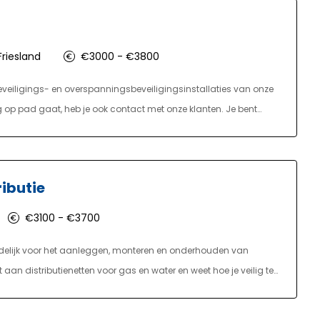
riesland
€3000 - €3800
beveiligings- en overspanningsbeveiligingsinstallaties van onze
 op pad gaat, heb je ook contact met onze klanten. Je bent
erkzaamheden. Van de fundering tot in de nok. In kleine ruimten
monteur bliksembeveiliging kom je overal. Daardoor is je werk altijd
ibutie
€3100 - €3700
ordelijk voor het aanleggen, monteren en onderhouden van
an distributienetten voor gas en water en weet hoe je veilig te
ciënte manier. Daarnaast werk je nauw samen met collega’s en
or een correcte administratie van de uitgevoerde