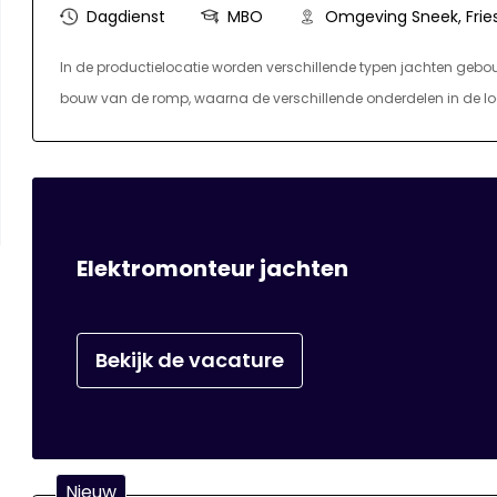
Dagdienst
MBO
Omgeving Sneek, Frie
In de productielocatie worden verschillende typen jachten geb
bouw van de romp, waarna de verschillende onderdelen in de l
Jachttechnicus om de hoek kijken.
Elektromonteur jachten
Bekijk de vacature
Nieuw