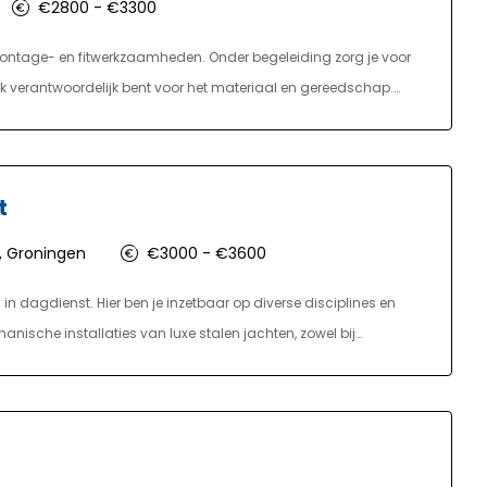
€2800 - €3300
ontage- en fitwerkzaamheden. Onder begeleiding zorg je voor
ok verantwoordelijk bent voor het materiaal en gereedschap.
geving waarin je werkt. Je wordt ingezet op projecten in
ever starten nieuwe leerlingen in februari en september.
 distributie mbo of monteur gas, water en warmte mbo, ga je
t
oe in de praktijk!
 Groningen
€3000 - €3600
n dagdienst. Hier ben je inzetbaar op diverse disciplines en
nische installaties van luxe stalen jachten, zowel bij
se zorg je ervoor dat alle systemen aan boord optimaal
gen en aansluiten van aandrijflijnen, elektrische installaties,
Daarnaast monteer en bouw je watertanks, watersystemen,