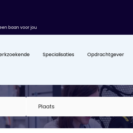
d een baan voor jou
erkzoekende
Specialisaties
Opdrachtgever