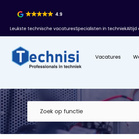
4.9
Leukste technische vacatures
Specialisten in techniek
Altij
Vacatures
W