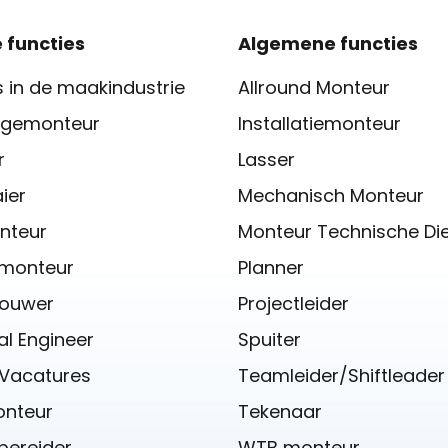
 functies
Algemene functies
 in de maakindustrie
Allround Monteur
gemonteur
Installatiemonteur
r
Lasser
ier
Mechanisch Monteur
nteur
Monteur Technische Di
iemonteur
Planner
ouwer
Projectleider
l Engineer
Spuiter
 Vacatures
Teamleider/Shiftleader
onteur
Tekenaar
bereider
WTB monteur