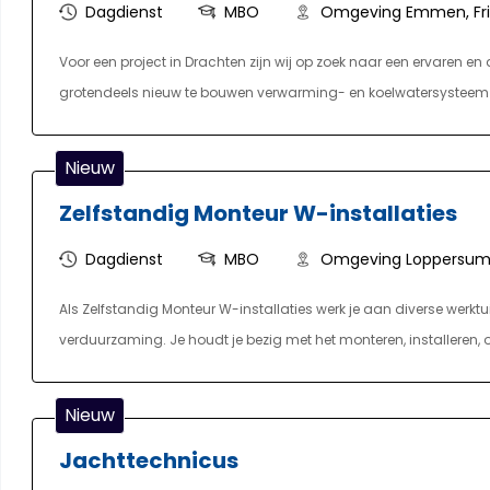
Dagdienst
MBO
Omgeving Emmen, Fri
Voor een project in Drachten zijn wij op zoek naar een ervaren 
grotendeels nieuw te bouwen verwarming- en koelwatersysteem 
verantwoordelijk voor het installeren van sanitaire voorzienin
leidingwerk aan, sluit diverse componenten aan en voert install
Nieuw
afvoerleidingen. Het correct lezen en interpreteren van technisch
Zelfstandig Monteur W-installaties
zelfstandig en volgens planning kunt uitvoeren. Naast de gen
installatietechnische werkzaamheden die binnen het project vo
Dagdienst
MBO
Omgeving Loppersum,
Als Zelfstandig Monteur W-installaties werk je aan diverse werktu
verduurzaming. Je houdt je bezig met het monteren, installeren
onder andere verwarming, water, sanitair, ventilatie en duurzame
voor een nette, veilige en vakkundige oplevering. Op locatie denk
Nieuw
waar nodig af met bewoners, opdrachtgevers en collega’s. Door d
Jachttechnicus