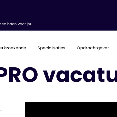
d een baan voor jou
erkzoekende
Specialisaties
Opdrachtgever
PRO vacatu
-