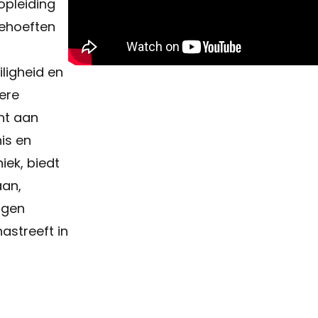
opleiding
behoeften
iligheid en
dere
ht aan
is en
ek, biedt
aan,
ingen
astreeft in