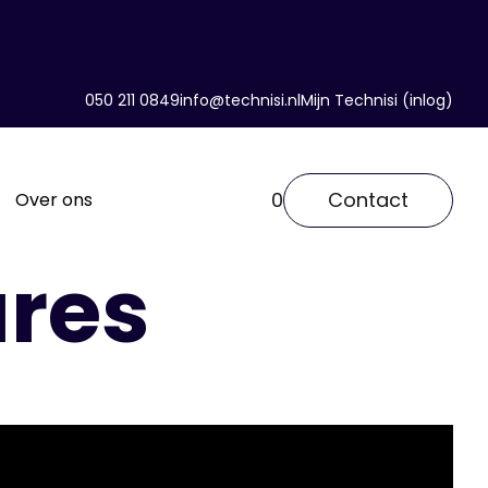
050 211 0849
info@technisi.nl
Mijn Technisi (inlog)
0
Contact
Over ons
res