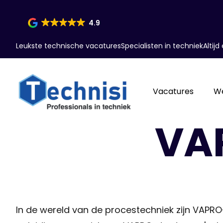
4.9
Leukste technische vacatures
Specialisten in techniek
Altij
Vacatures
W
VA
In de wereld van de procestechniek zijn VAPRO