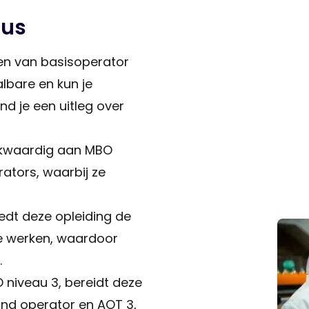
aus
pen van basisoperator
lbare en kun je
nd je een uitleg over
jkwaardig aan MBO
rators, waarbij ze
edt deze opleiding de
te werken, waardoor
.
 niveau 3, bereidt deze
und operator en AOT 3,