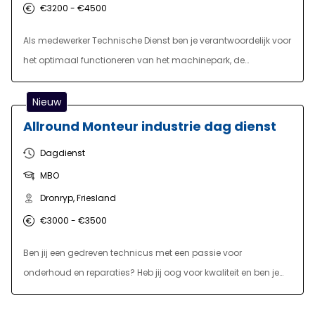
€3200 - €4500
Als medewerker Technische Dienst ben je verantwoordelijk voor
het optimaal functioneren van het machinepark, de
installaties en de gebouwen. Dankzij jouw inzet kunnen
collega's in de productie veilig en efficiënt werken.
Nieuw
Allround Monteur industrie dag dienst
Dagdienst
MBO
Dronryp, Friesland
€3000 - €3500
Ben jij een gedreven technicus met een passie voor
onderhoud en reparaties? Heb jij oog voor kwaliteit en ben je
op zoek naar een afwisselende technische functie binnen een
dynamische werkomgeving? Dan is dit de ideale kans voor