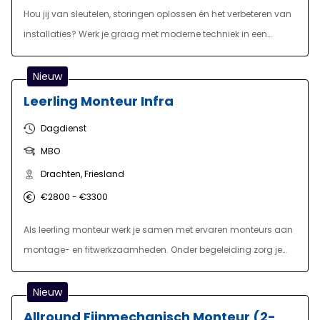
Hou jij van sleutelen, storingen oplossen én het verbeteren van
installaties? Werk je graag met moderne techniek in een
fabriek waar geen dag hetzelfde is? Dan zoeken wij jou voor
onze functie van Onderhoudsmonteur voor onze fabriek in
Nieuw
Sneek.
Leerling Monteur Infra
Dagdienst
MBO
Drachten, Friesland
€2800 - €3300
Als leerling monteur werk je samen met ervaren monteurs aan
montage- en fitwerkzaamheden. Onder begeleiding zorg je
voor een veilige en nauwkeurige uitvoering van de taken,
waarbij je ook verantwoordelijk bent voor het materiaal en
Nieuw
gereedschap. Daarnaast houd je rekening met de wensen
Allround Fijnmechanisch Monteur (2-