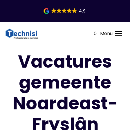
4.9
0
Menu
Vacatures
gemeente
Noardeast-
Fryslân