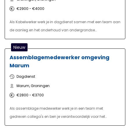
€2900 - €4000
Als Kabelwerker werk je in dagdienst samen met een team aan
de aanleg en het onderhoud van ondergrondse
kabelverbindingen. Je ondersteunt bij graafwerkzaamheden,
legt kabels aan en werkt volgens technische tekeningen en
Nieuw
duidelijke werkinstructies. Afhankelijk van jouw ervaring neem
Assemblagemedewerker omgeving
je meer verantwoordelijkheid, stuur je collega's aan en fungeer
Marum
je als aanspreekpunt op de werkplek. Je signaleert knelpunten,
Dagdienst
denkt mee over verbeteringen en zorgt ervoor dat
Marum, Groningen
werkzaamheden veilig, efficiënt en volgens planning worden
uitgevoerd. Dankzij jouw inzet lever je een belangrijke bijdrage
€2800 - €3700
aan de aanleg van een betrouwbare infrastructuur.
Als assemblage medewerker werk je in een team met
gedreven collega's en ben je verantwoordelijk voor het
monteren en assembleren van diverse