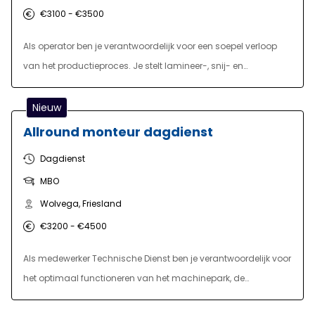
€3100 - €3500
Als operator ben je verantwoordelijk voor een soepel verloop
van het productieproces. Je stelt lamineer-, snij- en
sealmachines in en om, bedient deze tijdens de productie en
houdt het proces nauwlettend in de gaten. Bij afwijkingen grijp
Nieuw
je in: je lost kleine storingen zelf op en voert lichte reparaties uit.
Allround monteur dagdienst
Daarnaast voer je kwaliteitscontroles uit, stuur je bij waar
Dagdienst
nodig en zorg je voor het verpakken van het eindproduct en
MBO
het aan- en afvoeren van materialen. Je werkt in een 3-
ploegendienst met ochtend-, middag- en nachtdiensten, met
Wolvega, Friesland
vrije weekenden.
€3200 - €4500
Als medewerker Technische Dienst ben je verantwoordelijk voor
het optimaal functioneren van het machinepark, de
installaties en de gebouwen. Dankzij jouw inzet kunnen