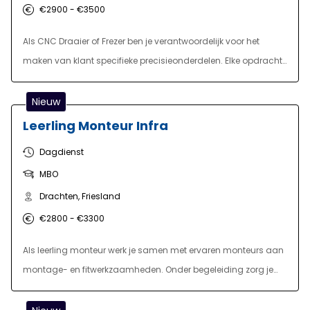
€2900 - €3500
Als CNC Draaier of Frezer ben je verantwoordelijk voor het
maken van klant specifieke precisieonderdelen. Elke opdracht
is weer uniek, en dat zorgt voor ruime variatie in de dagelijkse
werkzaamheden. Je bent bezig met het correct afstellen van
Nieuw
diverse machines, het gebruiken van het juiste gereedschap
Leerling Monteur Infra
en het programmeren van diverse bewerkingen. Daarnaast
Dagdienst
ben je verantwoordelijk voor het uitvoeren van
MBO
kwaliteitscontroles van je eindproduct op kwaliteit. Daarbij
houd je je machines schoon en zorg je voor kleinschalig
Drachten, Friesland
onderhoud.
€2800 - €3300
Als leerling monteur werk je samen met ervaren monteurs aan
montage- en fitwerkzaamheden. Onder begeleiding zorg je
voor een veilige en nauwkeurige uitvoering van de taken,
waarbij je ook verantwoordelijk bent voor het materiaal en