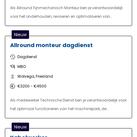
naar school. De opgedane kennis pas je direct toe in de
Als Allround Fijnmechanisch Monteur ben je verantwoordelijk
praktijk!
voor het onderhouden, reviseren en optimaliseren van
hoogwaardige matrijzen en fijnmechanische
gereedschappen. Je zorgt ervoor dat de productie veilig,
Nieuw
betrouwbaar en efficiënt blijft draaien.
Allround monteur dagdienst
Dagdienst
MBO
Wolvega, Friesland
€3200 - €4500
Als medewerker Technische Dienst ben je verantwoordelijk voor
het optimaal functioneren van het machinepark, de
installaties en de gebouwen. Dankzij jouw inzet kunnen
collega's in de productie veilig en efficiënt werken.
Nieuw