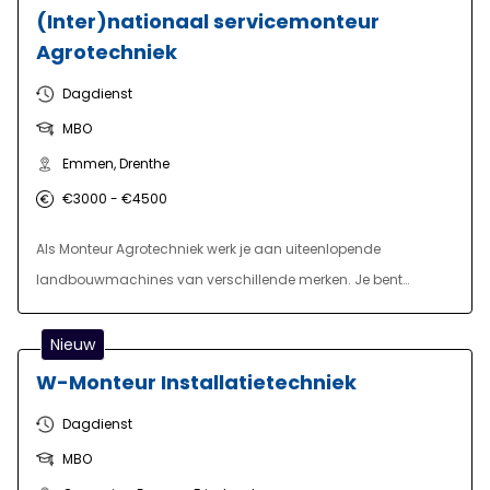
(Inter)nationaal servicemonteur
Agrotechniek
Dagdienst
MBO
Emmen, Drenthe
€3000 - €4500
Als Monteur Agrotechniek werk je aan uiteenlopende
landbouwmachines van verschillende merken. Je bent
betrokken bij montagewerkzaamheden, het inbedrijfstellen van
machines, technische aanpassingen en
Nieuw
servicewerkzaamheden. Afhankelijk van het project werk je
W-Monteur Installatietechniek
vanuit een werkplaats of op locatie bij fabrikanten, dealers of
Dagdienst
eindgebruikers.
MBO