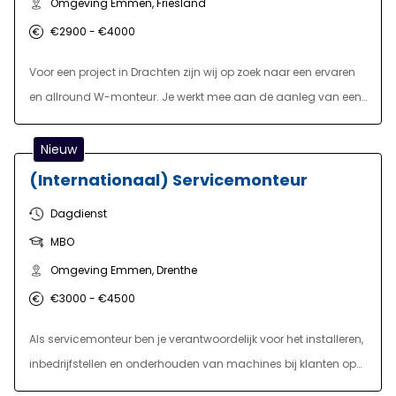
Omgeving Emmen, Friesland
€2900 - €4000
Voor een project in Drachten zijn wij op zoek naar een ervaren
en allround W-monteur. Je werkt mee aan de aanleg van een
grotendeels nieuw te bouwen verwarming- en
koelwatersysteem ten behoeve van klimaatvoorzieningen.
Nieuw
Daarnaast ben je verantwoordelijk voor het installeren van
(Internationaal) Servicemonteur
sanitaire voorzieningen en afvoersystemen. Je legt
Dagdienst
dunwandig CV- en GKW-leidingwerk aan, sluit diverse
MBO
componenten aan en voert installatiewerkzaamheden uit aan
sanitaire installaties en afvoerleidingen. Het correct lezen en
Omgeving Emmen, Drenthe
interpreteren van technische tekeningen is hierbij essentieel,
€3000 - €4500
zodat je de werkzaamheden zelfstandig en volgens planning
Als servicemonteur ben je verantwoordelijk voor het installeren,
kunt uitvoeren. Naast de genoemde werkzaamheden verricht
inbedrijfstellen en onderhouden van machines bij klanten op
je ook aanverwante installatietechnische werkzaamheden die
locatie. Je werkt zowel nationaal als internationaal en bent
binnen het project voorkomen.