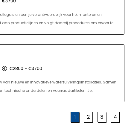
- €3700
lega's en ben je verantwoordelijk voor het monteren en
 aan productielijnen en volgt daarbij procedures om ervoor te
uwd. je taken zullen voornamelijk bestaan uit het voorbereiden
voer je ook verbeteringen door vanuit het ontwikkelingsteam.
€2800 - €3700
 van nieuwe en innovatieve waterzuiveringsinstallaties. Samen
aan technische onderdelen en voorraadartikelen. Je
e is. Je werkt in een moderne, veilige werkplaats met goede
r een eigen werkplek met persoonlijk gereedschap en krijg je
1
2
3
4