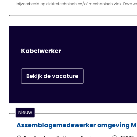
bijvoorbeeld op elektrotechnisch en/of mechanisch vlak. Deze
en installatie. Hierbij kan er voornamelijk gedacht worden a
storingen, reparaties, op technisch ondersteunen bij het inste
betrekking tot externe firma's en diverse werkzaamheden/bewerki
aanpassen van onderdelen.
Kabelwerker
Bekijk de vacature
Nieuw
Assemblagemedewerker omgeving 