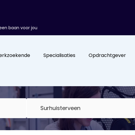
d een baan voor jou
erkzoekende
Specialisaties
Opdrachtgever