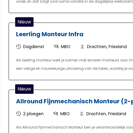
uniek, en dat zorgt voor ruime variatie in de dagelijkse werkzaam
machines, het gebruiken van het juiste gereedschap en het pr
verantwoordelijk voor het uitvoeren van kwaliteitscontroles van 
Nieuw
en zorg je voor kleinschalig onderhoud.
Leerling Monteur Infra
Dagdienst
MBO
Drachten, Friesland
Als leerling monteur werk je samen met ervaren monteurs aan m
een veilige en nauwkeurige uitvoering van de taken, waarbij je o
Daarnaast houd je rekening met de wensen van de klant en de om
Noord-Nederland voor diverse opdrachtgevers. Bij onze opdrachtg
Nieuw
Gedurende de opleiding, die gericht is op monteur laagspanning
Allround Fijnmechanisch Monteur (2-
één dag per week naar school. De opgedane kennis pas je direct t
2 ploegen
MBO
Drachten, Friesland
Als Allround Fijnmechanisch Monteur ben je verantwoordelijk voo