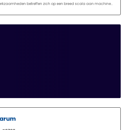
 werkzaamheden betreffen zich op een breed scala aan machines
an onderhoudswerkzaamheden, maar ook het oplossen van
llen van diverse machines, coördinerende werkzaamheden met
ngen in de uitgebreide werkplaats bijvoorbeeld bij het maken/
Marum