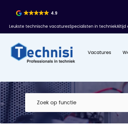
4.9
Leukste technische vacatures
Specialisten in techniek
Altij
Vacatures
W