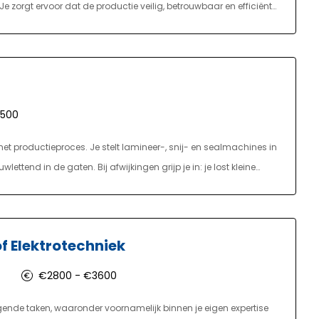
orgt ervoor dat de productie veilig, betrouwbaar en efficiënt
3500
het productieproces. Je stelt lamineer-, snij- en sealmachines in
ttend in de gaten. Bij afwijkingen grijp je in: je lost kleine
waliteitscontroles uit, stuur je bij waar nodig en zorg je voor het
rialen. Je werkt in een 3-ploegendienst met ochtend-,
f Elektrotechniek
€2800 - €3600
agende taken, waaronder voornamelijk binnen je eigen expertise