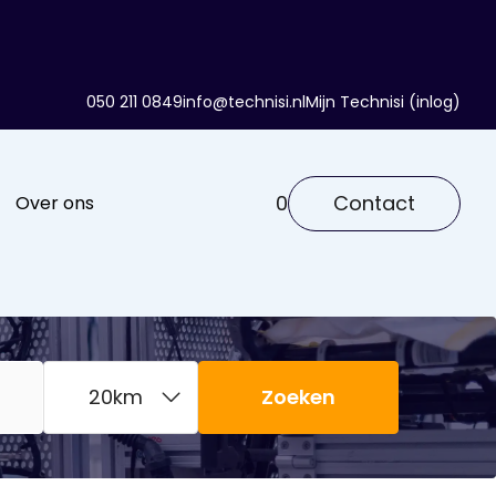
050 211 0849
info@technisi.nl
Mijn Technisi (inlog)
0
Contact
Over ons
Zoeken