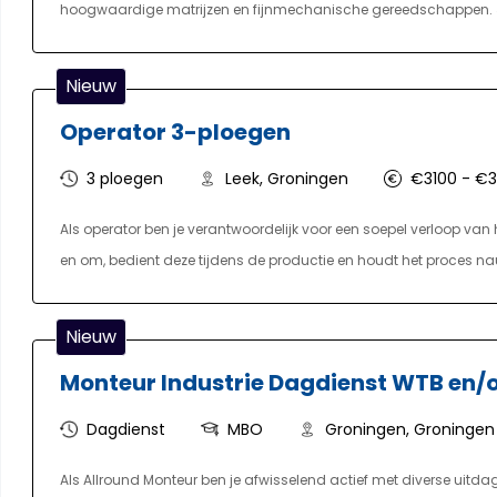
hoogwaardige matrijzen en fijnmechanische gereedschappen. Je z
blijft draaien.
Nieuw
Operator 3-ploegen
3 ploegen
Leek, Groningen
€3100 - €
Als operator ben je verantwoordelijk voor een soepel verloop van 
en om, bedient deze tijdens de productie en houdt het proces nauwle
storingen zelf op en voert lichte reparaties uit. Daarnaast voer je k
verpakken van het eindproduct en het aan- en afvoeren van mate
Nieuw
middag- en nachtdiensten, met vrije weekenden.
Monteur Industrie Dagdienst WTB en/o
Dagdienst
MBO
Groningen, Groningen
Als Allround Monteur ben je afwisselend actief met diverse uitd