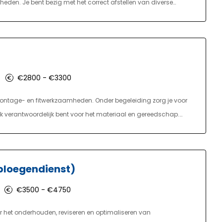
heden. Je bent bezig met het correct afstellen van diverse
ogrammeren van diverse bewerkingen. Daarnaast ben je
je eindproduct op kwaliteit. Daarbij houd je je machines schoon
€2800 - €3300
ontage- en fitwerkzaamheden. Onder begeleiding zorg je voor
ok verantwoordelijk bent voor het materiaal en gereedschap.
geving waarin je werkt. Je wordt ingezet op projecten in
ever starten nieuwe leerlingen in februari en september.
 distributie mbo of monteur gas, water en warmte mbo, ga je
ploegendienst)
oe in de praktijk!
€3500 - €4750
r het onderhouden, reviseren en optimaliseren van