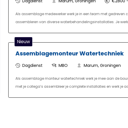
Dagdienst
Marum, Groningen
€2800 
Als assemblage medewerker werk je in een team met gedreven col
assembleren van diverse waterbehandelingsinstallaties. Je werkt
zorgen dat alle producten volgens de specificaties worden gebo
van materialen en het assembleren van componenten. Daarnaast 
Nieuw
Assemblagemonteur Watertechniek
Dagdienst
MBO
Marum, Groningen
Als assemblage monteur watertechniek werk je mee aan de bouw
met je collega’s assembleer je complete installaties en werk je 
werkzaamheden zijn afwisselend, waardoor geen werkdag hetzelfd
gereedschappen, tilhulpen en machines. Daarnaast beschik je ove
begeleiding van de werkplaatschef waar nodig.