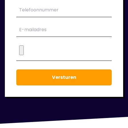
opdrachtgever. Wij verzorgen jou van een
passend contract.
6. Wij blijven klaar staan!
Tijdens de periode dat je bij ons in dienst bent
houden we regelmatig contact. We staan
voor je klaar om jouw werkgeluk voort te laten
staan.