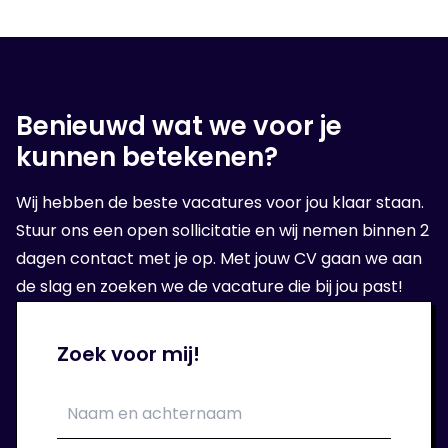
alles aan doen om een geschikte baan voor
jou te vinden. Of stellen je voor bij onze relatie
waar je op gesolliciteerd hebt.
Benieuwd wat we voor je
kunnen betekenen?
4. Op sollicitatie gesprek
Wanneer wij een geschikte organisatie voor
Wij hebben de beste vacatures voor jou klaar staan.
jou hebben gevonden, volgt er een sollicitatie
Stuur ons een open sollicitatie en wij nemen binnen 2
bij de opdrachtgever.
dagen contact met je op. Met jouw CV gaan we aan
de slag en zoeken we de vacature die bij jou past!
5. Aan de slag!
Zoek voor mij!
Als het sollicitatie gesprek goed is verlopen
kan je aan de slag bij je nieuwe