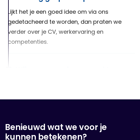
Lijkt het je een goed idee om via ons
gedetacheerd te worden, dan praten we
verder over je CV, werkervaring en
competenties.
3. Wij gaan voor jou op zoek!
Na het luisteren van jouw wensen, zullen we
er alles aan doen om een geschikte baan
voor jou te vinden!
Benieuwd wat we voor je
4. Op sollicitatie gesprek
kunnen betekenen?