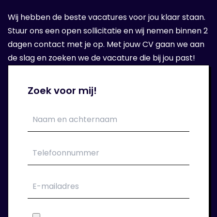
Wanneer wij een geschikte organisatie voor
Wij hebben de beste vacatures voor jou klaar staan.
jou hebben gevonden, volgt er een sollicitatie
Stuur ons een open sollicitatie en wij nemen binnen 2
bij de opdrachtgever.
dagen contact met je op. Met jouw CV gaan we aan
de slag en zoeken we de vacature die bij jou past!
5. Aan de slag!
Zoek voor mij!
Als het sollicitatie gesprek goed is verlopen
kan je aan de slag bij je nieuwe
opdrachtgever. Wij verzorgen jouw contract.
6. Wij blijven klaar staan!
Tijdens de periode dat je bij ons in dienst