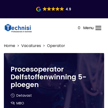
4.9
0
Menu
Home
>
Vacatures
> Operator
Procesoperator
Delfstoffenwinning 5-
ploegen
Detavast
MBO