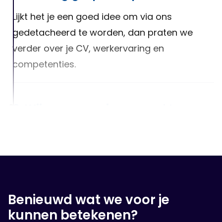
Lijkt het je een goed idee om via ons
gedetacheerd te worden, dan praten we
verder over je CV, werkervaring en
competenties.
3. Wij gaan voor jou op zoek!
Na het luisteren van jouw wensen, zullen we
er alles aan doen om een geschikte baan
voor jou te vinden!
Benieuwd wat we voor je
4. Op sollicitatie gesprek
kunnen betekenen?