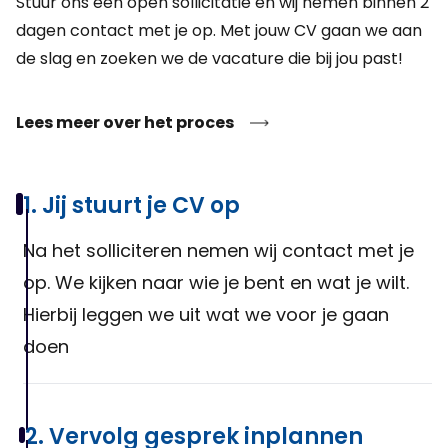
Stuur ons een open sollicitatie en wij nemen binnen 2
om het materiaal te installeren en bedienen. Jouw taken
dagen contact met je op. Met jouw CV gaan we aan
omvatten het ondersteunen van collega's, besturen van
de slag en zoeken we de vacature die bij jou past!
vorkheftrucks, opruimen, onderhoudswerkzaamheden,
schoonmaken, meedenken over verbeteringen en volgen van
Lees meer over het proces
trainingen.
1. Jij stuurt je CV op
Na het solliciteren nemen wij contact met je
op. We kijken naar wie je bent en wat je wilt.
Hierbij leggen we uit wat we voor je gaan
doen
2. Vervolg gesprek inplannen