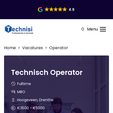
4.9
0
Menu
Home
>
Vacatures
> Operator
Technisch Operator
Fulltime
MBO
Hoogeveen, Drenthe
€3500 - €5000