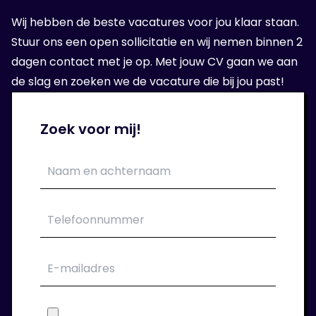
Wanneer wij een geschikte organisatie voor
Wij hebben de beste vacatures voor jou klaar staan.
jou hebben gevonden, volgt er een sollicitatie
Stuur ons een open sollicitatie en wij nemen binnen 2
bij de opdrachtgever.
dagen contact met je op. Met jouw CV gaan we aan
de slag en zoeken we de vacature die bij jou past!
5. Aan de slag!
Zoek voor mij!
Als het sollicitatie gesprek goed is verlopen
kan je aan de slag bij je nieuwe
opdrachtgever. Wij verzorgen jouw contract.
6. Wij blijven klaar staan!
Tijdens de periode dat je bij ons in dienst
bent houden we regelmatig contact. We