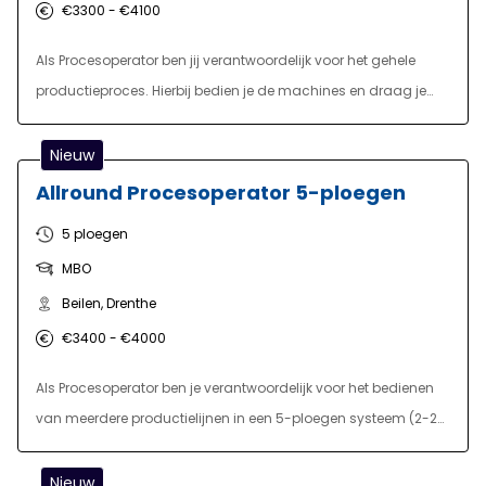
€3300 - €4100
Als Procesoperator ben jij verantwoordelijk voor het gehele
productieproces. Hierbij bedien je de machines en draag je
verantwoordelijkheid voor de lijnen die je ombouwt en afstelt.
Hierbij voer je controles uit volgens de kwaliteitsnormen die
Nieuw
streng gehanteerd worden. Is er een kleine storing? Dan is aan
Allround Procesoperator 5-ploegen
het aan jou de taak om deze zo snel mogelijk op te lossen. Bij
5 ploegen
een grote storing schakel je de hulp in van de technische
MBO
dienst.
Beilen, Drenthe
€3400 - €4000
Als Procesoperator ben je verantwoordelijk voor het bedienen
van meerdere productielijnen in een 5-ploegen systeem (2-2-
2). Hierbij probeer je storingen zoveel mogelijk te voorkomen en
als deze aanwezig zijn, weet jij de kleine storingen op te lossen!
Nieuw