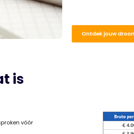
Ontdek jouw dro
t is
sproken vóór