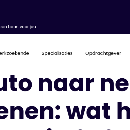
d een baan voor jou
erkzoekende
Specialisaties
Opdrachtgever
uto naar ne
enen: wat h