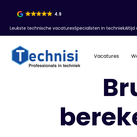
4.9
Leukste technische vacatures
Specialisten in techniek
Altij
Vacatures
W
Br
berek