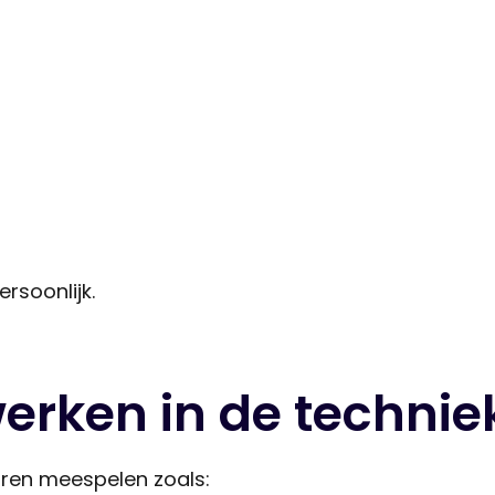
rsoonlijk.
erken in de technie
oren meespelen zoals: