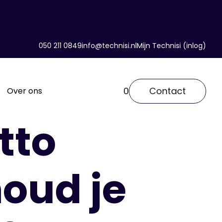
050 211 0849
info@technisi.nl
Mijn Technisi (inlog)
0
Contact
Over ons
tto
oud je