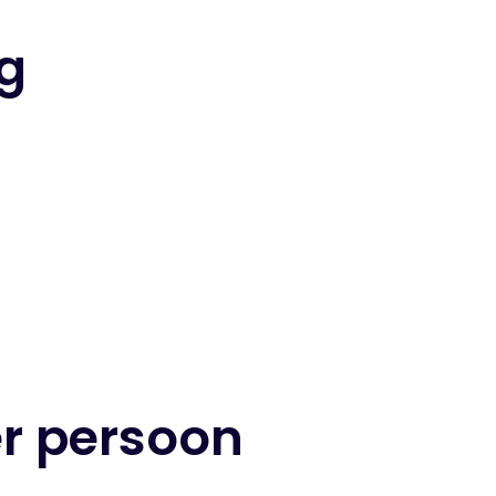
g
er persoon