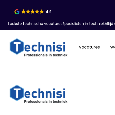
4.9
Leukste technische vacatures
Specialisten in techniek
Altij
Vacatures
W