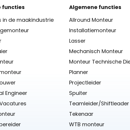
 functies
Algemene functies
 in de maakindustrie
Allround Monteur
gemonteur
Installatiemonteur
r
Lasser
ier
Mechanisch Monteur
nteur
Monteur Technische Di
iemonteur
Planner
ouwer
Projectleider
l Engineer
Spuiter
 Vacatures
Teamleider/Shiftleader
onteur
Tekenaar
bereider
WTB monteur