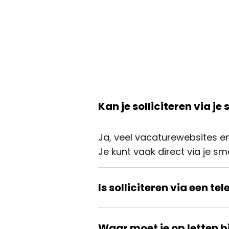
Kan je solliciteren via j
Ja, veel vacaturewebsites en
Je kunt vaak direct via je s
Is solliciteren via een te
Ja, zolang je documenten net
Waar moet je op letten bi
inhoud van je sollicitatie en