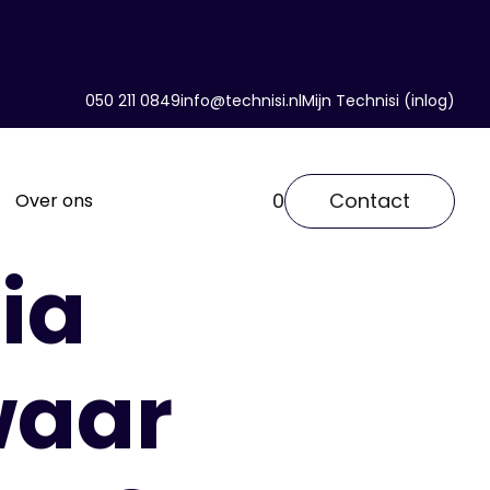
050 211 0849
info@technisi.nl
Mijn Technisi (inlog)
0
Contact
Over ons
via
waar