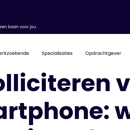
d een baan voor jou
erkzoekende
Specialisaties
Opdrachtgever
lliciteren 
rtphone: 