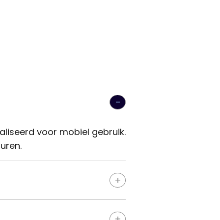
aliseerd voor mobiel gebruik.
uren.
iters letten vooral op de