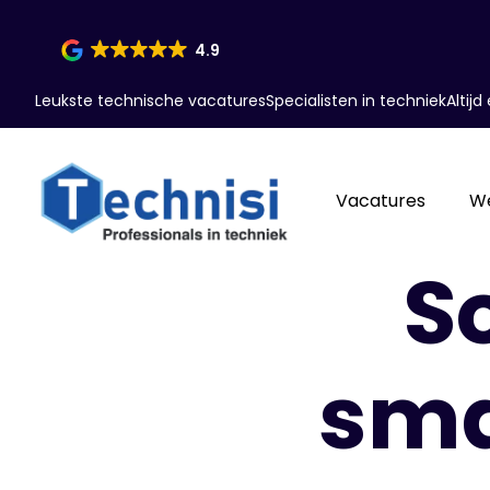
4.9
Leukste technische vacatures
Specialisten in techniek
Altij
Vacatures
W
So
sma