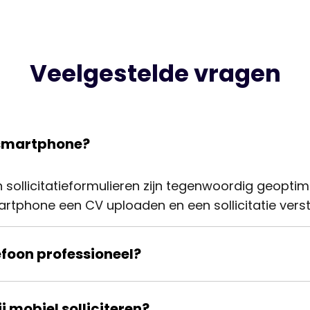
Veelgestelde vragen
e smartphone?
 sollicitatieformulieren zijn tegenwoordig geoptim
martphone een CV uploaden en een sollicitatie verst
lefoon professioneel?
jes zijn en je bericht geen spelfouten bevat. Recru
j mobiel solliciteren?
 minder op het apparaat dat je gebruikt.