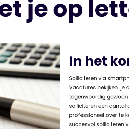
t je op let
In het ko
Solliciteren via smartp
Vacatures bekijken, je
tegenwoordig gewoon va
solliciteren een aanta
professioneel over te ko
succesvol solliciteren 