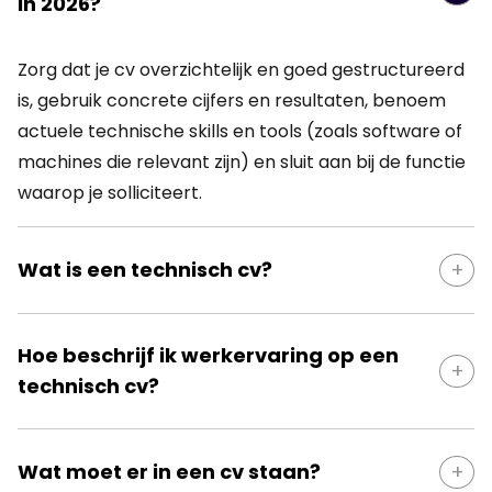
in 2026?
Zorg dat je cv overzichtelijk en goed gestructureerd
is, gebruik concrete cijfers en resultaten, benoem
actuele technische skills en tools (zoals software of
machines die relevant zijn) en sluit aan bij de functie
waarop je solliciteert.
Wat is een technisch cv?
Een technisch cv is een cv dat gericht is op
Hoe beschrijf ik werkervaring op een
technische functies. Naast contactgegevens en
technisch cv?
werkervaring ligt de focus vooral op technische
vaardigheden, projecten, certificaten en relevante
Zet je meest recente functie bovenaan, met
opleidingen zodat werkgevers snel zien wat je
Wat moet er in een cv staan?
functietitel, bedrijfsnaam en periode. Gebruik korte
technisch kunt.