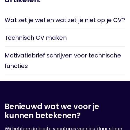
elementen, omdat die niet altijd goed gelezen
worden. Gebruik functietitels, technische
Wat zet je wel en wat zet je niet op je CV?
vaardigheden en certificaten die aansluiten bij de
vacature.
Technisch CV maken
Motivatiebrief schrijven voor technische
functies
Benieuwd wat we voor je
kunnen betekenen?
Wij hebben de beste vacatures voor jou klaar staan.