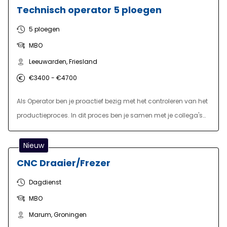
Technisch operator 5 ploegen
5 ploegen
MBO
Leeuwarden, Friesland
€3400 - €4700
Als Operator ben je proactief bezig met het controleren van het
productieproces. In dit proces ben je samen met je collega's
verantwoordelijk voor de juiste bediening van diverse
productiemachines. Dit zal voornamelijk met het afstellen,
Nieuw
instellen, onderhouden, ombouwen en het oplossingen van
CNC Draaier/Frezer
storingen zijn. Hierbij kun je als field operator worden ingezet,
Dagdienst
maar ook vanuit de controlekamer werkzaam zijn. Kortom een
MBO
uitdagende, technische en afwisselende functie waarin je veel
zelfstandig, maar ook in teamverband aan de slag bent.
Marum, Groningen