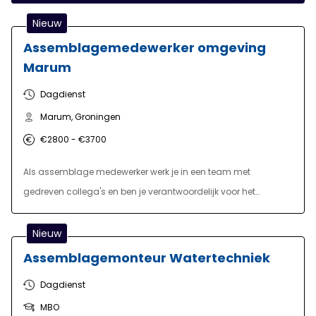
Nieuw
Assemblagemedewerker omgeving
Marum
Dagdienst
Marum, Groningen
€2800 - €3700
Als assemblage medewerker werk je in een team met
gedreven collega's en ben je verantwoordelijk voor het
monteren en assembleren van diverse
waterbehandelingsinstallaties. Je werkt aan productielijnen en
Nieuw
volgt daarbij procedures om ervoor te zorgen dat alle
Assemblagemonteur Watertechniek
producten volgens de specificaties worden gebouwd. je taken
Dagdienst
zullen voornamelijk bestaan uit het voorbereiden van
MBO
materialen en het assembleren van componenten. Daarnaast