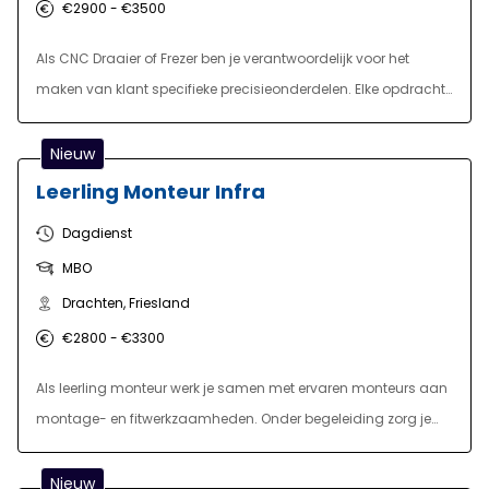
€2900 - €3500
Als CNC Draaier of Frezer ben je verantwoordelijk voor het
maken van klant specifieke precisieonderdelen. Elke opdracht
is weer uniek, en dat zorgt voor ruime variatie in de dagelijkse
werkzaamheden. Je bent bezig met het correct afstellen van
Nieuw
diverse machines, het gebruiken van het juiste gereedschap
Leerling Monteur Infra
en het programmeren van diverse bewerkingen. Daarnaast
Dagdienst
ben je verantwoordelijk voor het uitvoeren van
MBO
kwaliteitscontroles van je eindproduct op kwaliteit. Daarbij
houd je je machines schoon en zorg je voor kleinschalig
Drachten, Friesland
onderhoud.
€2800 - €3300
Als leerling monteur werk je samen met ervaren monteurs aan
montage- en fitwerkzaamheden. Onder begeleiding zorg je
voor een veilige en nauwkeurige uitvoering van de taken,
waarbij je ook verantwoordelijk bent voor het materiaal en
Nieuw