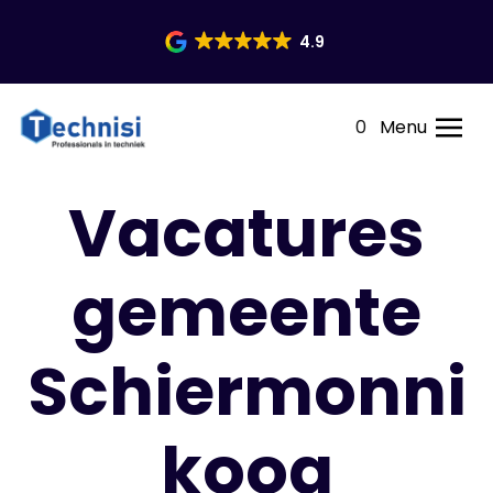
4.9
0
Menu
Vacatures
gemeente
Schiermonni
koog