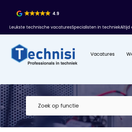
4.9
Leukste technische vacatures
Specialisten in techniek
Altij
Vacatures
W