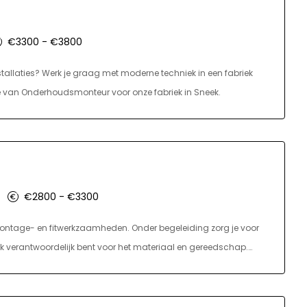
€3300 - €3800
nstallaties? Werk je graag met moderne techniek in een fabriek
ie van Onderhoudsmonteur voor onze fabriek in Sneek.
€2800 - €3300
ontage- en fitwerkzaamheden. Onder begeleiding zorg je voor
ok verantwoordelijk bent voor het materiaal en gereedschap.
geving waarin je werkt. Je wordt ingezet op projecten in
ever starten nieuwe leerlingen in februari en september.
 distributie mbo of monteur gas, water en warmte mbo, ga je