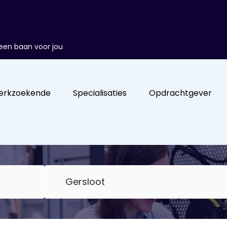
d een baan voor jou
erkzoekende
Specialisaties
Opdrachtgever