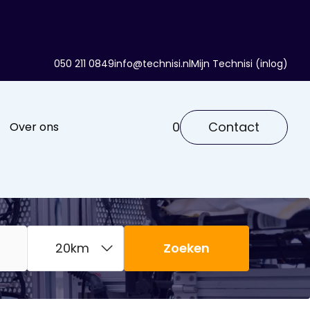
050 211 0849
info@technisi.nl
Mijn Technisi (inlog)
0
Contact
Over ons
Zoeken