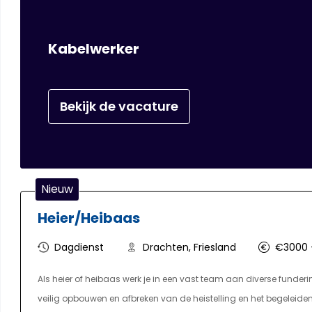
Kabelwerker
Bekijk de vacature
Nieuw
Heier/Heibaas
Dagdienst
Drachten, Friesland
€3000 
Als heier of heibaas werk je in een vast team aan diverse funderi
veilig opbouwen en afbreken van de heistelling en het begeleide