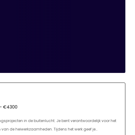
- €4300
ngsprojecten in de buitenlucht. Je bent verantwoordelijk voor het
n van de heiwerkzaamheden. Tijdens het werk geef je