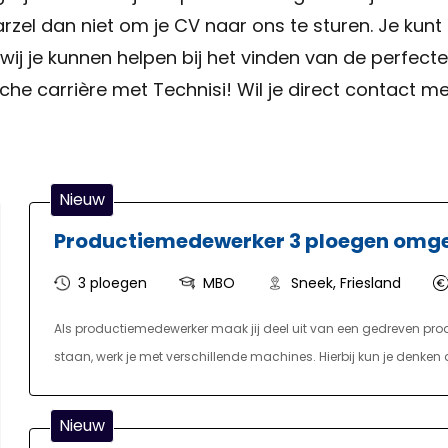
, aarzel dan niet om je CV naar ons te sturen. Je k
ij je kunnen helpen bij het vinden van de perfect
he carrière met Technisi! Wil je direct contact me
Nieuw
Productiemedewerker 3 ploegen omg
3 ploegen
MBO
Sneek, Friesland
Als productiemedewerker maak jij deel uit van een gedreven prod
staan, werk je met verschillende machines. Hierbij kun je den
lopende banden. Je werkt samen in teams van 3 tot 10 collega's
Daarnaast ben je bezig met het bijvullen van grondstoffen, het in
Nieuw
en het vooruitplannen omtrent de productieplanning. Dit alles do