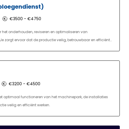
ploegendienst)
oe in de praktijk!
€3500 - €4750
r het onderhouden, reviseren en optimaliseren van
orgt ervoor dat de productie veilig, betrouwbaar en efficiënt
€3200 - €4500
et optimaal functioneren van het machinepark, de installaties
ie veilig en efficiënt werken.