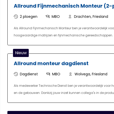
Allround Fijnmechanisch Monteur (2-
één dag per week naar school. De opgedane kennis pas je direct t
2 ploegen
MBO
Drachten, Friesland
Als Allround Fijnmechanisch Monteur ben je verantwoordelijk voo
hoogwaardige matrijzen en fijnmechanische gereedschappen. Je z
blijft draaien.
Nieuw
Allround monteur dagdienst
Dagdienst
MBO
Wolvega, Friesland
Als medewerker Technische Dienst ben je verantwoordelijk voor h
en de gebouwen. Dankzij jouw inzet kunnen collega's in de product