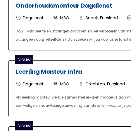
Onderhoudsmonteur Dagdienst
Dagdienst
MBO
Sneek, Friesland
Hou jij van sleutelen, storingen oplossen én het verbeteren van i
waar geen dag hetzelfde is? Dan zoeken wij jou voor onze funct
Nieuw
Leerling Monteur Infra
Dagdienst
MBO
Drachten, Friesland
Als leerling monteur werk je samen met ervaren monteurs aan m
een veilige en nauwkeurige uitvoering van de taken, waarbij je o
Daarnaast houd je rekening met de wensen van de klant en de om
Noord-Nederland voor diverse opdrachtgevers. Bij onze opdrachtg
Nieuw
Gedurende de opleiding, die gericht is op monteur laagspanning