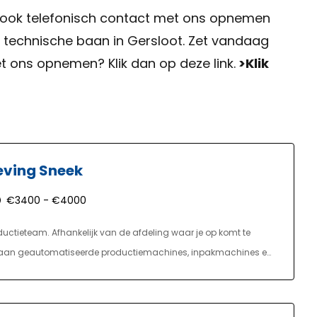
unt ook telefonisch contact met ons opnemen
e technische baan in Gersloot. Zet vandaag
t ons opnemen? Klik dan op deze link.
>Klik
eving Sneek
€3400 - €4000
uctieteam. Afhankelijk van de afdeling waar je op komt te
ken aan geautomatiseerde productiemachines, inpakmachines en
 en zorgt voor de juiste bediening van deze machines.
pakken van diverse artikelen, het verhelpen van kleine storingen
e je in een 3 ploegensysteem.