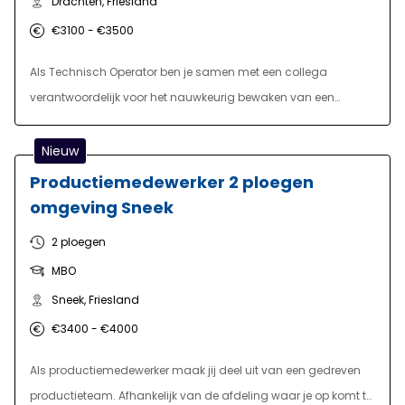
Drachten, Friesland
€3100 - €3500
Als Technisch Operator ben je samen met een collega
verantwoordelijk voor het nauwkeurig bewaken van een
specifiek deelproces binnen deze grote productielocatie. Het
maatwerk eindproduct moet voldoen aan diverse
Nieuw
klantspecificaties. Daarom werk je zowel met nieuwe als
Productiemedewerker 2 ploegen
oudere machines en installaties. Je houdt je bezig met het
omgeving Sneek
bedienen, instellen, ombouwen, uitvoeren van
2 ploegen
kwaliteitscontroles en het oplossen van storingen. De
MBO
werkzaamheden variëren per afdeling, en je kunt op
verschillende afdelingen en bij diverse onderdelen worden
Sneek, Friesland
ingezet. Wanneer het proces soepel verloopt, zijn er voldoende
€3400 - €4000
voorzieningen beschikbaar waar je, je meer te richten op
Als productiemedewerker maak jij deel uit van een gedreven
procesbeheersing. Kortom, een uitdagende, technische en
productieteam. Afhankelijk van de afdeling waar je op komt te
afwisselende functie met toekomstperspectief.