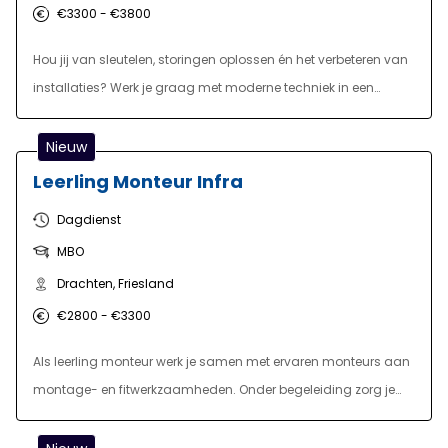
€3300 - €3800
Hou jij van sleutelen, storingen oplossen én het verbeteren van
installaties? Werk je graag met moderne techniek in een
fabriek waar geen dag hetzelfde is? Dan zoeken wij jou voor
onze functie van Onderhoudsmonteur voor onze fabriek in
Nieuw
Sneek.
Leerling Monteur Infra
Dagdienst
MBO
Drachten, Friesland
€2800 - €3300
Als leerling monteur werk je samen met ervaren monteurs aan
montage- en fitwerkzaamheden. Onder begeleiding zorg je
voor een veilige en nauwkeurige uitvoering van de taken,
waarbij je ook verantwoordelijk bent voor het materiaal en