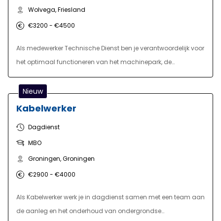
Wolvega, Friesland
€3200 - €4500
Als medewerker Technische Dienst ben je verantwoordelijk voor
het optimaal functioneren van het machinepark, de
installaties en de gebouwen. Dankzij jouw inzet kunnen
collega's in de productie veilig en efficiënt werken.
Nieuw
Kabelwerker
Dagdienst
MBO
Groningen, Groningen
€2900 - €4000
Als Kabelwerker werk je in dagdienst samen met een team aan
de aanleg en het onderhoud van ondergrondse