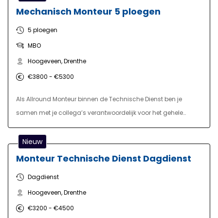
Mechanisch Monteur 5 ploegen
5 ploegen
MBO
Hoogeveen, Drenthe
€3800 - €5300
Als Allround Monteur binnen de Technische Dienst ben je
samen met je collega’s verantwoordelijk voor het gehele
onderhoud aan het geavanceerde hightech machinepark. Je
werkt samen in een 5 ploegensysteem, per dienst werk je
Nieuw
samen met 2 andere monteurs. Je signaleert en verhelpt
Monteur Technische Dienst Dagdienst
storingen aan, werktuigbouwkundige, hydraulische en
Dagdienst
pneumatische besturingen van machines, installaties en
Hoogeveen, Drenthe
robotica. Je verricht zowel correctief als preventief onderhoud
aan het hightech machinepark. Je denkt mee in
€3200 - €4500