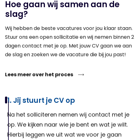
Hoe gaan wij samen aan de
mee over verbeteringen aan het machinepark en levert een
slag?
bijdrage aan optimalisatieprojecten. Werkzaamheden leg je
vast in het onderhoudssysteem en je beheert onderdelen en
Wij hebben de beste vacatures voor jou klaar staan.
gereedschappen zorgvuldig. Je werkt nauw samen met
Stuur ons een open sollicitatie en wij nemen binnen 2
operators en collega’s binnen de technische dienst. De functie
dagen contact met je op. Met jouw CV gaan we aan
wordt uitgevoerd in een 3-ploegensysteem, waarbij je een
de slag en zoeken we de vacature die bij jou past!
belangrijke rol speelt in het draaiend houden van het
productieproces.
Lees meer over het proces
1. Jij stuurt je CV op
Na het solliciteren nemen wij contact met je
op. We kijken naar wie je bent en wat je wilt.
Hierbij leggen we uit wat we voor je gaan