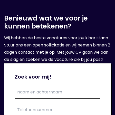
Benieuwd wat we voor je
4. Op sollicitatie gesprek
kunnen betekenen?
Wanneer wij een geschikte organisatie voor
Wij hebben de beste vacatures voor jou klaar staan.
jou hebben gevonden, volgt er een sollicitatie
Stuur ons een open sollicitatie en wij nemen binnen 2
bij de opdrachtgever.
dagen contact met je op. Met jouw CV gaan we aan
de slag en zoeken we de vacature die bij jou past!
5. Aan de slag!
Zoek voor mij!
Als het sollicitatie gesprek goed is verlopen
kan je aan de slag bij je nieuwe
opdrachtgever. Wij verzorgen jouw contract.