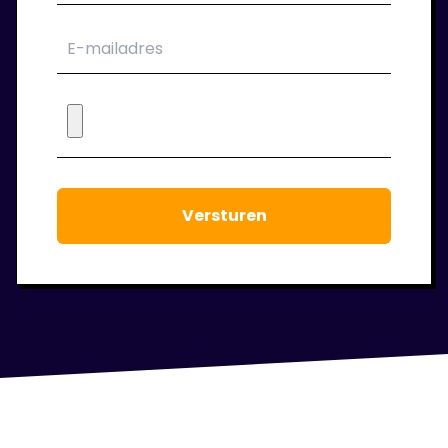
6. Wij blijven klaar staan!
Tijdens de periode dat je bij ons in dienst
bent houden we regelmatig contact. We
staan voor je klaar om jouw werkgeluk voort
te laten staan.