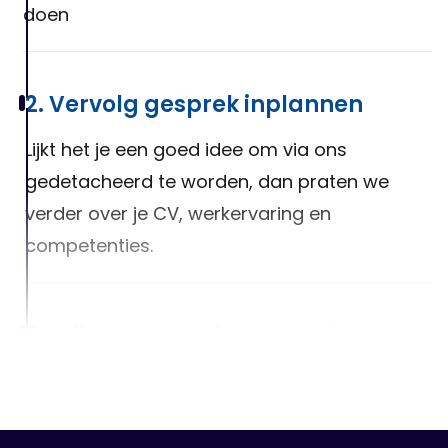
doen
2. Vervolg gesprek inplannen
Lijkt het je een goed idee om via ons
gedetacheerd te worden, dan praten we
verder over je CV, werkervaring en
competenties.
3. Wij gaan voor jou op zoek!
Na het luisteren van jouw wensen, zullen we
er alles aan doen om een geschikte baan
voor jou te vinden!