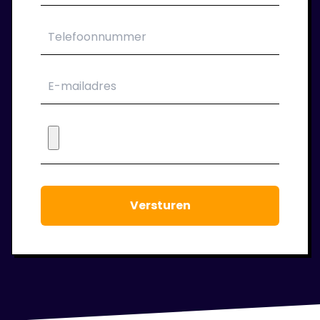
opdrachtgever. Wij verzorgen jouw contract.
6. Wij blijven klaar staan!
Tijdens de periode dat je bij ons in dienst
bent houden we regelmatig contact. We
staan voor je klaar om jouw werkgeluk voort
te laten staan.