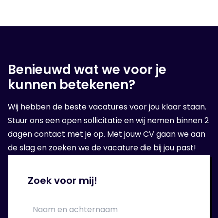
Na het luisteren van jouw wensen, zullen we
er alles aan doen om een geschikte baan
voor jou te vinden!
Benieuwd wat we voor je
4. Op sollicitatie gesprek
kunnen betekenen?
Wanneer wij een geschikte organisatie voor
Wij hebben de beste vacatures voor jou klaar staan.
jou hebben gevonden, volgt er een sollicitatie
Stuur ons een open sollicitatie en wij nemen binnen 2
bij de opdrachtgever.
dagen contact met je op. Met jouw CV gaan we aan
de slag en zoeken we de vacature die bij jou past!
5. Aan de slag!
Zoek voor mij!
Als het sollicitatie gesprek goed is verlopen
kan je aan de slag bij je nieuwe