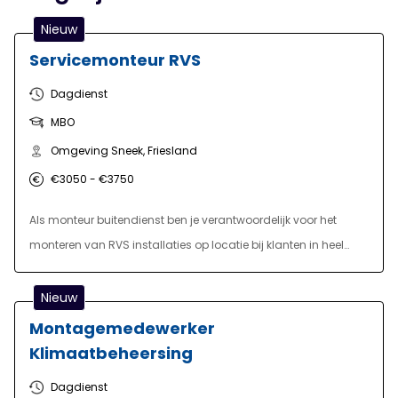
Nieuw
Servicemonteur RVS
Dagdienst
MBO
Omgeving Sneek, Friesland
€3050 - €3750
Als monteur buitendienst ben je verantwoordelijk voor het
monteren van RVS installaties op locatie bij klanten in heel
Nederland, en incidenteel ook in het buitenland. Je werkt aan
uiteenlopende projecten binnen de jacht en
Nieuw
scheepsbouwindustrie, waarbij je zowel zelfstandig als in
Montagemedewerker
teamverband opereert. Het werk vindt plaats op locatie, wat
Klimaatbeheersing
betekent dat je regelmatig in de kost zit. Je zorgt voor een
Dagdienst
vakkundige montage van leidingsystemen, constructies en