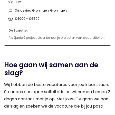
HBO
Omgeving Groningen, Groningen
€4000 - €6500
De functie:
Als (junior) projectleider beheer je projecten van acquisitie tot
oplevering, met een focus op infrastructuurprojecten zoals
laag- en middenspanningskabels en gasleidingen. Je
coördineert meerdere projecten in verschillende fasen, van
Hoe gaan wij samen aan de
voorbereiding tot uitvoering, en werkt samen met uitvoerders,
slag?
projectengineers en werkvoorbereiders. Je rapporteert aan de
operationeel manager.
Wij hebben de beste vacatures voor jou klaar staan.
Stuur ons een open sollicitatie en wij nemen binnen 2
dagen contact met je op. Met jouw CV gaan we aan
de slag en zoeken we de vacature die bij jou past!