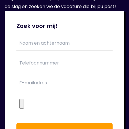
de slag en zoeken we de vacature die bij jou past!
5. Aan de slag!
Zoek voor mij!
Als het sollicitatie gesprek goed is verlopen
kan je aan de slag bij je nieuwe
opdrachtgever. Wij verzorgen jouw contract.
6. Wij blijven klaar staan!
Tijdens de periode dat je bij ons in dienst
bent houden we regelmatig contact. We
staan voor je klaar om jouw werkgeluk voort
te laten staan.