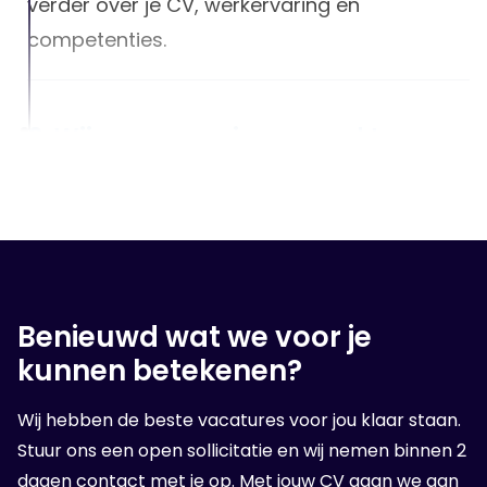
verder over je CV, werkervaring en
competenties.
3. Wij gaan voor jou op zoek!
Na het luisteren van jouw wensen, zullen we
er alles aan doen om een geschikte baan
voor jou te vinden!
Benieuwd wat we voor je
4. Op sollicitatie gesprek
kunnen betekenen?
Wanneer wij een geschikte organisatie voor
Wij hebben de beste vacatures voor jou klaar staan.
jou hebben gevonden, volgt er een sollicitatie
Stuur ons een open sollicitatie en wij nemen binnen 2
bij de opdrachtgever.
dagen contact met je op. Met jouw CV gaan we aan