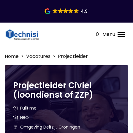
4.9
0
Menu
Home
>
Vacatures
> Projectleider
Projectleider Civiel
(loondienst of ZZP)
Fulltime
HBO
Omgeving Delfzijl, Groningen