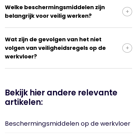
verklein je de kans op ongelukken en letsel. Een
Welke beschermingsmiddelen zijn
bedrijf en werkzaamheden. Algemene regels zijn
veilige werkomgeving beschermt niet alleen jezelf,
belangrijk voor veilig werken?
bijvoorbeeld het dragen van persoonlijke
maar ook collega’s en zorgt ervoor dat
beschermingsmiddelen, het volgen van
werkzaamheden verantwoord kunnen worden
Welke beschermingsmiddelen nodig zijn, hangt af
veiligheidsinstructies, veilig omgaan met machines
uitgevoerd.
Wat zijn de gevolgen van het niet
van de werkzaamheden en risico’s op de werkplek.
en het melden van gevaarlijke situaties. In
volgen van veiligheidsregels op de
Veelgebruikte persoonlijke beschermingsmiddelen
technische functies zijn deze regels extra belangrijk
werkvloer?
zijn veiligheidsschoenen, veiligheidsbrillen,
vanwege de risico’s rondom installaties,
handschoenen, gehoorbescherming en
gereedschap en productieomgevingen.
Het niet volgen van veiligheidsregels op de
veiligheidshelmen. Werkgevers moeten zorgen dat
werkvloer kan leiden tot ongelukken, letsel of
de juiste middelen beschikbaar zijn en medewerkers
schade. Daarnaast kan het gevolgen hebben voor
Bekijk hier andere relevante
moeten deze gebruiken volgens de
de werknemer, zoals een waarschuwing of andere
veiligheidsinstructies.
artikelen:
maatregelen vanuit de werkgever. Veiligheidsregels
zijn er daarom niet alleen om risico’s te beperken,
Beschermingsmiddelen op de werkvloer
maar ook om een veilige werkomgeving voor
iedereen te behouden.