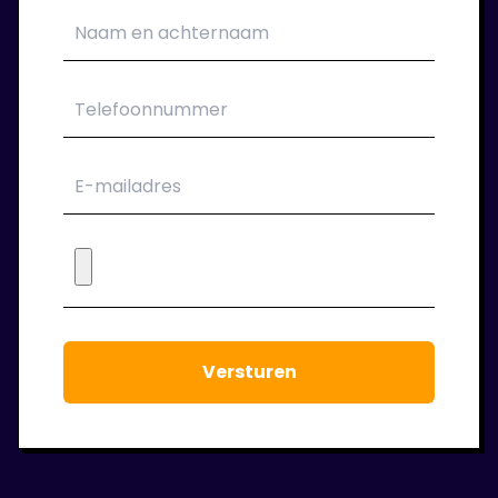
Als het sollicitatie gesprek goed is verlopen
kan je aan de slag bij je nieuwe
opdrachtgever. Wij verzorgen jou van een
passend contract.
6. Wij blijven klaar staan!
Tijdens de periode dat je bij ons in dienst bent
houden we regelmatig contact. We staan
voor je klaar om jouw werkgeluk voort te laten
staan.