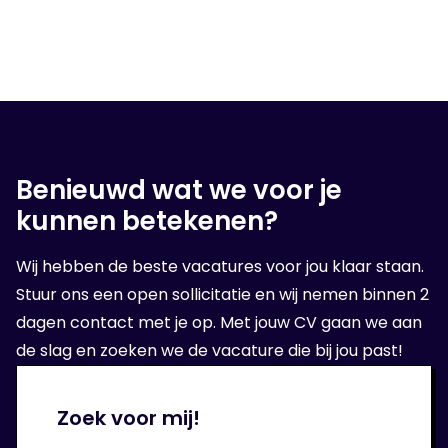
3. Wij gaan voor jou op zoek!
Na het luisteren van jouw wensen, zullen we er
alles aan doen om een geschikte baan voor
jou te vinden. Of stellen je voor bij onze relatie
waar je op gesolliciteerd hebt.
Benieuwd wat we voor je
kunnen betekenen?
4. Op sollicitatie gesprek
Wanneer wij een geschikte organisatie voor
Wij hebben de beste vacatures voor jou klaar staan.
jou hebben gevonden, volgt er een sollicitatie
Stuur ons een open sollicitatie en wij nemen binnen 2
bij de opdrachtgever.
dagen contact met je op. Met jouw CV gaan we aan
de slag en zoeken we de vacature die bij jou past!
5. Aan de slag!
Zoek voor mij!