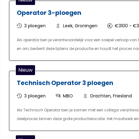
Operator 3-ploegen
3 ploegen
Leek, Groningen
€3100 - €
Als operator ben je verantwoordelijk voor een soepel verloop van 
en om, bedient deze tijdens de productie en houdt het proces nauwle
storingen zelf op en voert lichte reparaties uit. Daarnaast voer je k
verpakken van het eindproduct en het aan- en afvoeren van mate
Nieuw
middag- en nachtdiensten, met vrije weekenden.
Technisch Operator 3 ploegen
3 ploegen
MBO
Drachten, Friesland
Als Technisch Operator ben je samen met een collega verantwoo
deelproces binnen deze grote productielocatie. Het maatwerk ei
Daarom werk je zowel met nieuwe als oudere machines en installa
uitvoeren van kwaliteitscontroles en het oplossen van storingen.