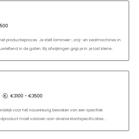
3500
het productieproces. Je stelt lamineer-, snij- en sealmachines in
ttend in de gaten. Bij afwijkingen grijp je in: je lost kleine
waliteitscontroles uit, stuur je bij waar nodig en zorg je voor het
rialen. Je werkt in een 3-ploegendienst met ochtend-,
€3100 - €3500
rdelijk voor het nauwkeurig bewaken van een specifiek
ndproduct moet voldoen aan diverse klantspecificaties.
ties. Je houdt je bezig met het bedienen, instellen, ombouwen,
 De werkzaamheden variëren per afdeling, en je kunt op