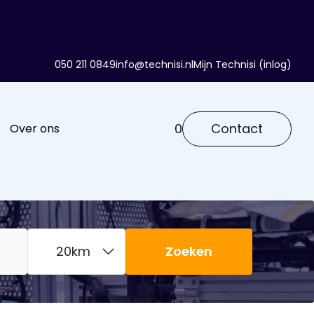
050 211 0849
info@technisi.nl
Mijn Technisi (inlog)
0
Contact
Over ons
Zoeken