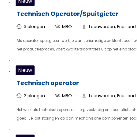
Nieuw
verschillende afdelingen en bij diverse onderdelen worden ingeze
Technisch Operator/Spuitgieter
voorzieningen beschikbaar waar je, je meer te richten op proce
functie met toekomstperspectief.
3 ploegen
MBO
Leeuwarden, Friesland
Als operator spuitgieten werk je aan seriematige en klantspecifi
het productieproces, voert kwaliteitscontroles uit op het eindpro
werkzaamheden variëren sterk per dag: soms draait de lijn zonde
momenten wordt er meerdere keren omgebouwd of treden verstori
Nieuw
het verhelpen van storingen horen dan ook bij je takenpakket. G
Technisch operator
onderdeel van de functie. Je werkt in een drieploegendienst met 
operators.
2 ploegen
MBO
Leeuwarden, Friesland
Het werk als technisch operator is erg veelzijdig en specialistisch.
goed. Je lost storingen op aan mechanische componenten zoals 
leert elke detail van de moderne machines kennen. Zo ga je met je
procesmatige storingen oplossen, controleren van hoofd- en hulp