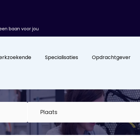
d een baan voor jou
erkzoekende
Specialisaties
Opdrachtgever