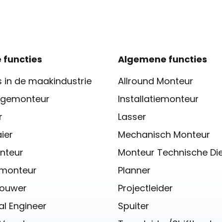
 functies
Algemene functies
 in de maakindustrie
Allround Monteur
gemonteur
Installatiemonteur
r
Lasser
ier
Mechanisch Monteur
nteur
Monteur Technische Di
iemonteur
Planner
ouwer
Projectleider
l Engineer
Spuiter