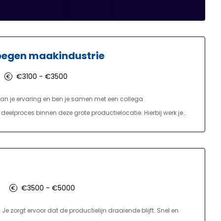
loegen maakindustrie
€3100 - €3500
 van je ervaring en ben je samen met een collega
eelproces binnen deze grote productielocatie. Hierbij werk je
de ochtenddienst en in de opvolgende week 5 dagen in de
0, de middagdiensten beginnen om 14:00 en zijn tot 22:00 en de
n je voornamelijk actief met het bedienen, instellen en
ossen van storingen en met kwaliteitscontroles zorg je ervoor
€3500 - €5000
 Je zorgt ervoor dat de productielijn draaiende blijft. Snel en