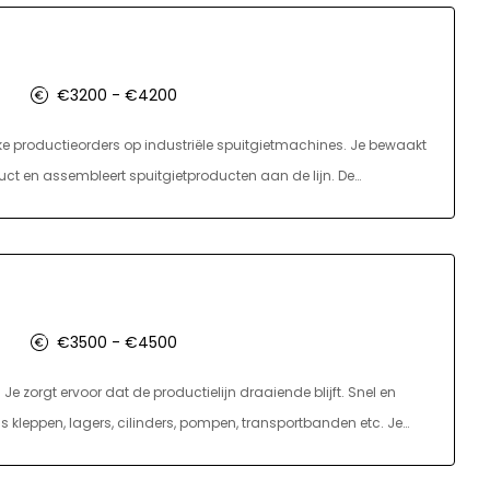
t. Wanneer het proces soepel verloopt, zijn er voldoende
sbeheersing. Kortom, een uitdagende, technische en afwisselende
€3200 - €4200
eke productieorders op industriële spuitgietmachines. Je bewaakt
duct en assembleert spuitgietproducten aan de lijn. De
r onderbreking en is jouw rol vooral controlerend, op andere
ngen op die direct oplossen vereisen. Ombouwen, instellen en
ezien de omvang van de producten is fysiek werk een vast
vijf nachtdiensten en maakt deel uit van een team van vijf
€3500 - €4500
 Je zorgt ervoor dat de productielijn draaiende blijft. Snel en
kleppen, lagers, cilinders, pompen, transportbanden etc. Je
 collega's de machines bedienen, instellen, bijsturen,
grondstoffen. Alles staat hierover uitgelegd in de