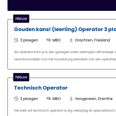
Nieuw
Gouden kans! (leerling) Operator 3 p
3 ploegen
MBO
Drachten, Friesland
Als Operator kom je in een gedegen intern leertraject afhankelijk
verantwoordelijk voor het nauwkeurig bewaken van een specifiek d
van maandag tot en met vrijdag van week tot week 5 dagen in 
middagdienst. De ochtenddiensten zijn hierbij van 6:00 tot 14:0
Nieuw
nachtdiensten beginnen om 22:00 en zijn tot 6:00. Als Operator be
Technisch Operator
ombouwen van de machines. Daarnaast speel je een rol in het opl
dat het eindproduct voldoet aan diverse klantspecificaties.
3 ploegen
MBO
Hoogeveen, Drenthe
Het werk als technisch operator is erg veelzijdig en specialistisch.