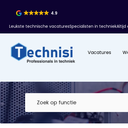
4.9
Leukste technische vacatures
Specialisten in techniek
Altij
Vacatures
W