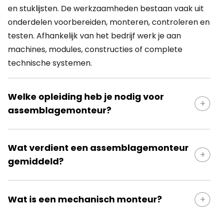
en stuklijsten. De werkzaamheden bestaan vaak uit
onderdelen voorbereiden, monteren, controleren en
testen. Afhankelijk van het bedrijf werk je aan
machines, modules, constructies of complete
technische systemen.
Welke opleiding heb je nodig voor
assemblagemonteur?
Voor assemblagemonteur heb je meestal een
Wat verdient een assemblagemonteur
technische mbo-opleiding nodig, bijvoorbeeld in
gemiddeld?
mechatronica, werktuigbouwkunde, elektrotechniek
of metaaltechniek. Ook ervaring met sleutelen,
Een assemblagemonteur verdient gemiddeld tussen
gereedschap en technische tekeningen helpt. Soms
Wat is een mechanisch monteur?
€2.300 en €3.500 bruto per maand, afhankelijk van
kun je instromen via een bbl-traject, praktijkervaring
ervaring, sector, regio en verantwoordelijkheden.
of interne opleiding, vooral als je technisch inzicht