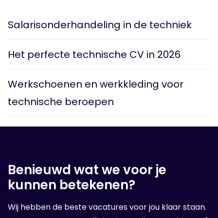
overlappen de functies regelmatig.
montagewerk is belangrijk. Voor sommige functies
Salarisonderhandeling in de techniek
kun je instromen via praktijkervaring, een bbl-traject
of interne opleiding.
Het perfecte technische CV in 2026
Werkschoenen en werkkleding voor
technische beroepen
Benieuwd wat we voor je
kunnen betekenen?
Wij hebben de beste vacatures voor jou klaar staan.