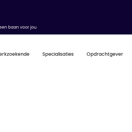
d een baan voor jou
erkzoekende
Specialisaties
Opdrachtgever