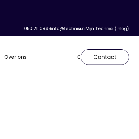
050 211 0849
info@technisi.nl
Mijn Technisi (inlog)
0
Contact
Over ons