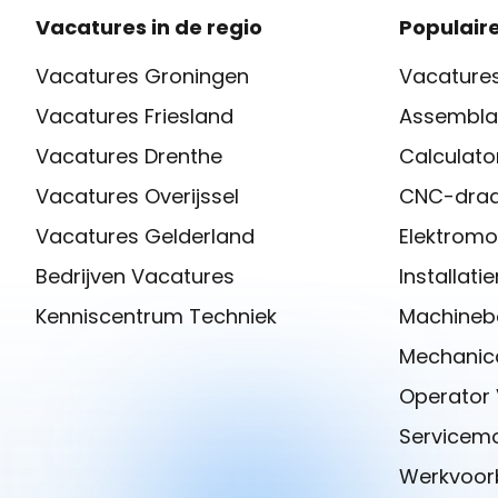
Vacatures in de regio
Populaire
Vacatures Groningen
Vacatures
Vacatures Friesland
Assembla
Vacatures Drenthe
Calculato
Vacatures Overijssel
CNC-draa
Vacatures Gelderland
Elektromo
Bedrijven Vacatures
Installat
Kenniscentrum Techniek
Machineb
Mechanica
Operator
Servicem
Werkvoor