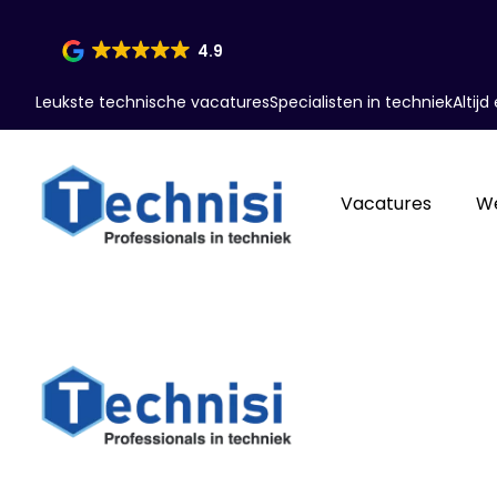
4.9
Leukste technische vacatures
Specialisten in techniek
Altij
Vacatures
W