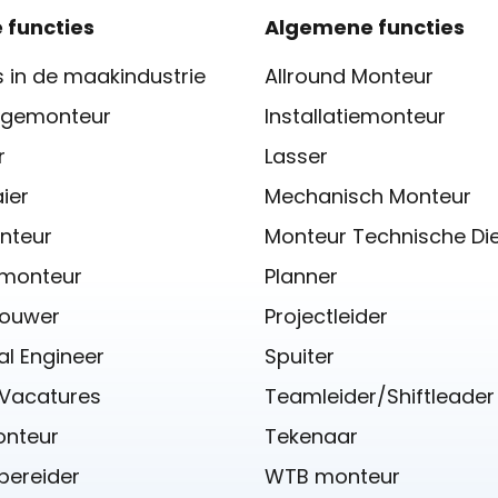
 functies
Algemene functies
 in de maakindustrie
Allround Monteur
gemonteur
Installatiemonteur
r
Lasser
ier
Mechanisch Monteur
nteur
Monteur Technische Di
iemonteur
Planner
ouwer
Projectleider
l Engineer
Spuiter
 Vacatures
Teamleider/Shiftleader
onteur
Tekenaar
bereider
WTB monteur