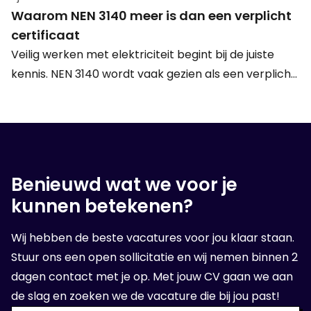
storing oplost in een technische ruimte: hoge
Waarom NEN 3140 meer is dan een verplicht
temperaturen vragen om een slimme aanpak. Met
certificaat
deze 8 praktische tips blijf je ook tijdens warm weer
Veilig werken met elektriciteit begint bij de juiste
veilig, comfortabel en productief aan het werk.
kennis. NEN 3140 wordt vaak gezien als een verplicht
certificaat, maar de norm draait om veel meer dan
alleen een bewijs van deelname. In deze blog lees je
wat NEN 3140 inhoudt, waarom het zo belangrijk is
voor technici én welke voordelen het biedt voor
zowel werknemers als werkgevers.
Benieuwd wat we voor je
kunnen betekenen?
Wij hebben de beste vacatures voor jou klaar staan.
Stuur ons een open sollicitatie en wij nemen binnen 2
dagen contact met je op. Met jouw CV gaan we aan
de slag en zoeken we de vacature die bij jou past!