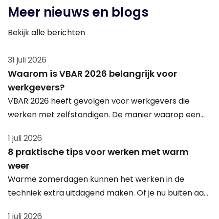
Meer nieuws en blogs
Bekijk alle berichten
31 juli 2026
Waarom is VBAR 2026 belangrijk voor
werkgevers?
VBAR 2026 heeft gevolgen voor werkgevers die
werken met zelfstandigen. De manier waarop een
zzp’er in de praktijk wordt ingezet, wordt steeds
1 juli 2026
belangrijker. Daarom is het verstandig om
8 praktische tips voor werken met warm
arbeidsrelaties opnieuw te beoordelen en te kijken
weer
naar juridisch veilige alternatieven zoals detachering.
Warme zomerdagen kunnen het werken in de
techniek extra uitdagend maken. Of je nu buiten aan
het werk bent, in een productiehal staat of een
1 juli 2026