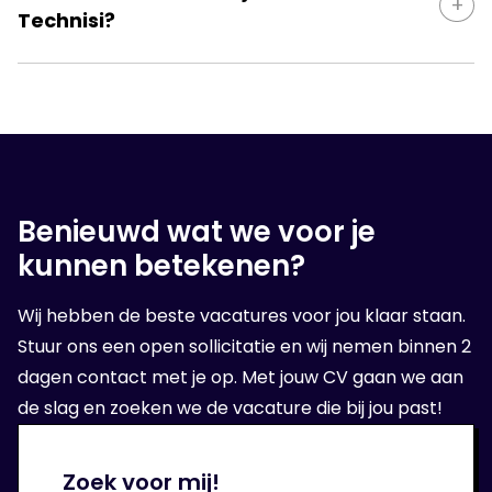
Technisi?
Noord- en Midden-Nederland.
Wij combineren technische vakkennis met regionale
marktkennis, voeren inhoudelijke screenings uit en
leveren snel inzetbare technische professionals.
Benieuwd wat we voor je
kunnen betekenen?
Wij hebben de beste vacatures voor jou klaar staan.
Stuur ons een open sollicitatie en wij nemen binnen 2
dagen contact met je op. Met jouw CV gaan we aan
de slag en zoeken we de vacature die bij jou past!
Zoek voor mij!