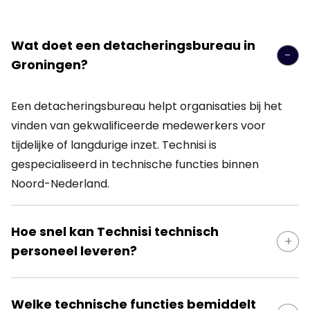
Wat doet een detacheringsbureau in
Groningen?
Een detacheringsbureau helpt organisaties bij het
vinden van gekwalificeerde medewerkers voor
tijdelijke of langdurige inzet. Technisi is
gespecialiseerd in technische functies binnen
Noord-Nederland.
Hoe snel kan Technisi technisch
personeel leveren?
Dankzij ons uitgebreide netwerk van technische
Welke technische functies bemiddelt
professionals kunnen wij vaak binnen enkele