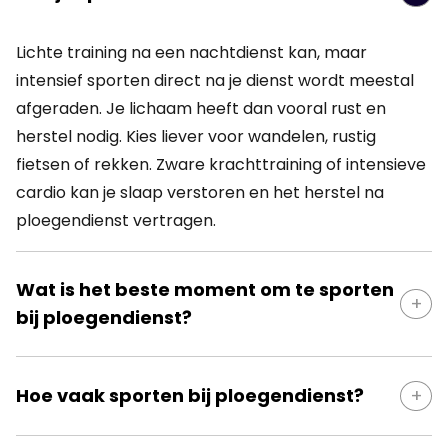
Lichte training na een nachtdienst kan, maar
intensief sporten direct na je dienst wordt meestal
afgeraden. Je lichaam heeft dan vooral rust en
herstel nodig. Kies liever voor wandelen, rustig
fietsen of rekken. Zware krachttraining of intensieve
cardio kan je slaap verstoren en het herstel na
ploegendienst vertragen.
Wat is het beste moment om te sporten
bij ploegendienst?
Het beste moment om te sporten bij ploegendienst
Hoe vaak sporten bij ploegendienst?
hangt af van je rooster en energieniveau. Bij een
ochtenddienst werkt sporten na je dienst vaak goed.