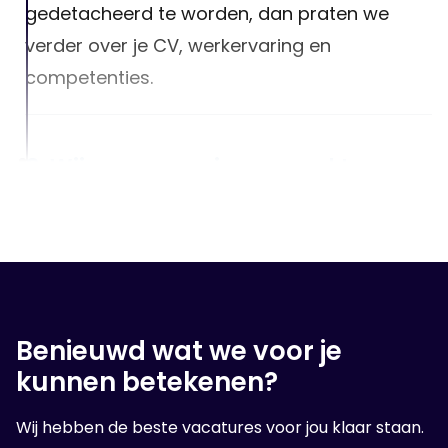
gedetacheerd te worden, dan praten we
verder over je CV, werkervaring en
competenties.
3. Wij gaan voor jou op zoek!
Na het luisteren van jouw wensen, zullen we
er alles aan doen om een geschikte baan
voor jou te vinden!
Benieuwd wat we voor je
4. Op sollicitatie gesprek
kunnen betekenen?
Wanneer wij een geschikte organisatie voor
Wij hebben de beste vacatures voor jou klaar staan.
jou hebben gevonden, volgt er een sollicitatie