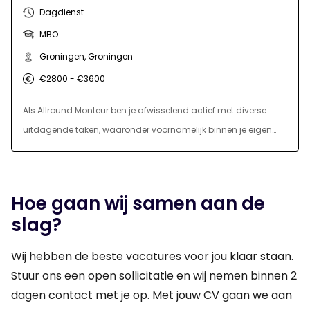
Dagdienst
MBO
Groningen, Groningen
€2800 - €3600
Als Allround Monteur ben je afwisselend actief met diverse
uitdagende taken, waaronder voornamelijk binnen je eigen
expertise bijvoorbeeld op elektrotechnisch en/of mechanisch
vlak. Deze werkzaamheden betreffen zich op een breed scala
aan machines en installatie. Hierbij kan er voornamelijk
Hoe gaan wij samen aan de
gedacht worden aan onderhoudswerkzaamheden, maar ook
slag?
het oplossen van storingen, reparaties, op technisch
ondersteunen bij het instellen van diverse machines,
Wij hebben de beste vacatures voor jou klaar staan.
coördinerende werkzaamheden met betrekking tot externe
Stuur ons een open sollicitatie en wij nemen binnen 2
firma's en diverse werkzaamheden/bewerkingen in de
dagen contact met je op. Met jouw CV gaan we aan
uitgebreide werkplaats bijvoorbeeld bij het maken/