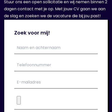
Stuur ons een open sollicitatie en wij nemen binnen 2
bij de opdrachtgever.
dagen contact met je op. Met jouw CV gaan we aan
de slag en zoeken we de vacature die bij jou past!
5. Aan de slag!
Zoek voor mij!
Als het sollicitatie gesprek goed is verlopen
kan je aan de slag bij je nieuwe
opdrachtgever. Wij verzorgen jouw contract.
6. Wij blijven klaar staan!
Tijdens de periode dat je bij ons in dienst
bent houden we regelmatig contact. We
staan voor je klaar om jouw werkgeluk voort