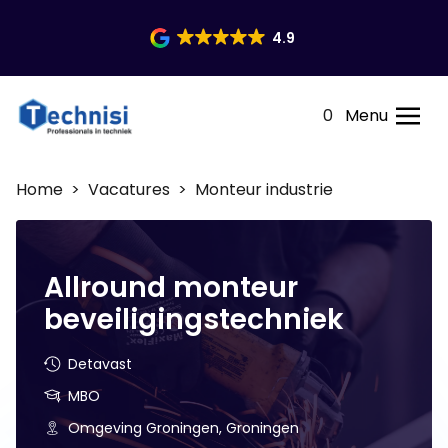
4.9
0
Menu
Home
>
Vacatures
> Monteur industrie
Allround monteur
beveiligingstechniek
Detavast
MBO
Omgeving Groningen, Groningen