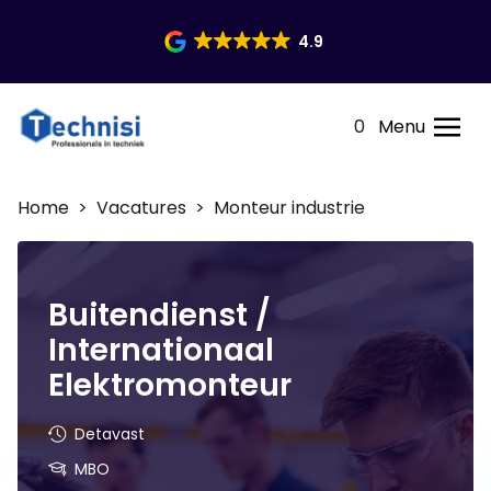
4.9
0
Menu
Home
>
Vacatures
> Monteur industrie
Buitendienst /
Internationaal
Elektromonteur
Detavast
MBO