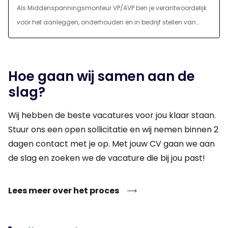
Als Middenspanningsmonteur VP/AVP ben je verantwoordelijk
voor het aanleggen, onderhouden en in bedrijf stellen van
middenspanningsinstallaties. Je werkt aan uiteenlopende
projecten binnen de ondergrondse infrastructuur en draagt bij
aan een betrouwbare energievoorziening. Daarbij voer je
Hoe gaan wij samen aan de
schakelwerkzaamheden uit volgens VP- of AVP-aanwijzingen,
slag?
spoor je storingen op en los je deze veilig en vakkundig op. Ook
test, controleer en inspecteer je installaties voordat deze
Wij hebben de beste vacatures voor jou klaar staan.
worden opgeleverd. Je werkt zowel zelfstandig als samen met
Stuur ons een open sollicitatie en wij nemen binnen 2
collega’s en communiceert helder over de voortgang en
dagen contact met je op. Met jouw CV gaan we aan
veiligheid op de werkplek.
de slag en zoeken we de vacature die bij jou past!
Lees meer over het proces