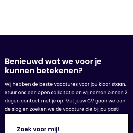
3. Wij gaan voor jou op zoek!
Na het luisteren van jouw wensen, zullen we
er alles aan doen om een geschikte baan
voor jou te vinden!
Benieuwd wat we voor je
4. Op sollicitatie gesprek
kunnen betekenen?
Wanneer wij een geschikte organisatie voor
Wij hebben de beste vacatures voor jou klaar staan.
jou hebben gevonden, volgt er een sollicitatie
Stuur ons een open sollicitatie en wij nemen binnen 2
bij de opdrachtgever.
dagen contact met je op. Met jouw CV gaan we aan
de slag en zoeken we de vacature die bij jou past!
5. Aan de slag!
Zoek voor mij!