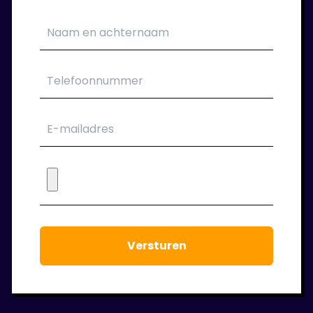
Als het sollicitatie gesprek goed is verlopen
kan je aan de slag bij je nieuwe
opdrachtgever. Wij verzorgen jouw contract.
6. Wij blijven klaar staan!
Tijdens de periode dat je bij ons in dienst
bent houden we regelmatig contact. We
staan voor je klaar om jouw werkgeluk voort
te laten staan.