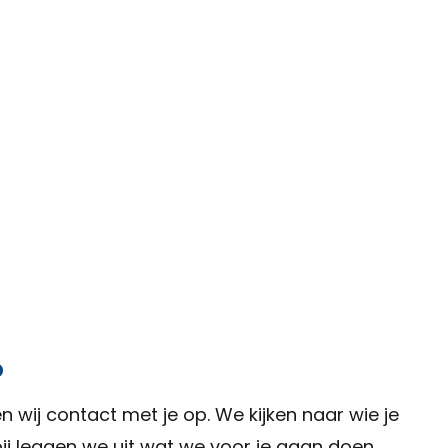
p
n wij contact met je op. We kijken naar wie je
rbij leggen we uit wat we voor je gaan doen