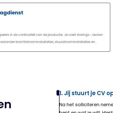
dagdienst
lers in de continuïteit van de productie. Je voert storings-, revisie-
ronder krachtstroominstallaties, stuurstroominstallaties en
 onderhoudstaken neem je deel aan verbeterprojecten gericht op
lgens de geldende veiligheidsprocedures, waaronder Lock Out, Tag
ieve verwerking en rapportages. Eens per zes weken ben je
ringen voorkomt, problemen oplost en de productie draaiende houdt.
1. Jij stuurt je CV o
en
Na het solliciteren neme
bent en wat je wilt. Hie