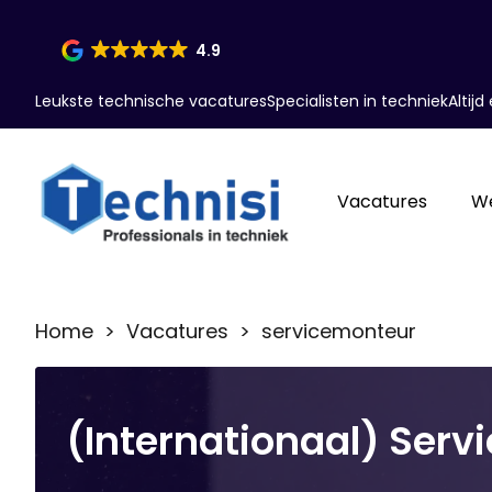
4.9
Leukste technische vacatures
Specialisten in techniek
Altij
Vacatures
W
Home
>
Vacatures
> servicemonteur
(Internationaal) Ser