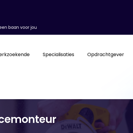
d een baan voor jou
erkzoekende
Specialisaties
Opdrachtgever
vicemonteur