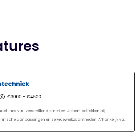
atures
otechniek
€3000 - €4500
chines van verschillende merken. Je bent betrokken bij
echnische aanpassingen en servicewerkzaamheden. Afhankelijk van
nten, dealers of eindgebruikers.