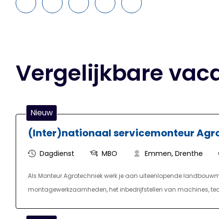
Vergelijkbare vac
Nieuw
(Inter)nationaal servicemonteur Agr
Dagdienst
MBO
Emmen, Drenthe
Als Monteur Agrotechniek werk je aan uiteenlopende landbouwma
montagewerkzaamheden, het inbedrijfstellen van machines, t
het project werk je vanuit een werkplaats of op locatie bij fabrika