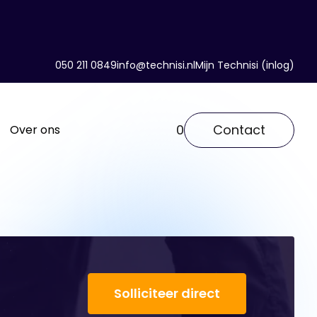
050 211 0849
info@technisi.nl
Mijn Technisi (inlog)
0
Contact
Over ons
Solliciteer direct