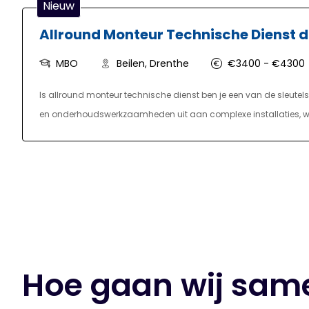
Nieuw
Allround Monteur Technische Dienst 
MBO
Beilen, Drenthe
€3400 - €4300
ls allround monteur technische dienst ben je een van de sleutelspe
en onderhoudswerkzaamheden uit aan complexe installaties, waa
meet-, regel- en pneumatische apparatuur. Naast je dagelijkse
het optimaliseren van de fabrieksprestaties. Je werkt altijd vo
Out en Try Out, en draagt zorg voor de bijbehorende administrat
beschikbaar voor consignatiediensten. Jij bent degene die sto
Hoe gaan wij sam