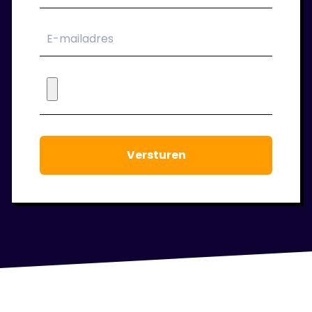
6. Wij blijven klaar staan!
Tijdens de periode dat je bij ons in dienst
bent houden we regelmatig contact. We
staan voor je klaar om jouw werkgeluk voort
te laten staan.