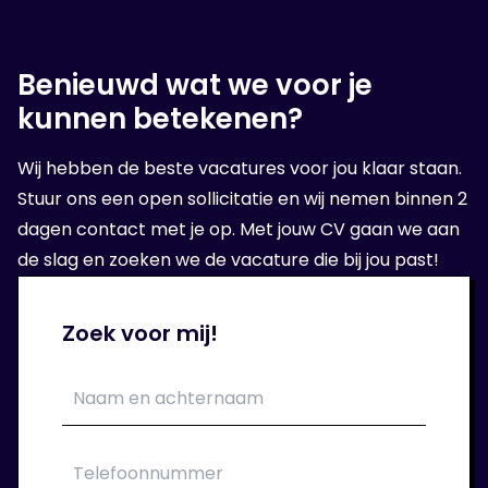
voor jou te vinden!
Benieuwd wat we voor je
4. Op sollicitatie gesprek
kunnen betekenen?
Wanneer wij een geschikte organisatie voor
Wij hebben de beste vacatures voor jou klaar staan.
jou hebben gevonden, volgt er een sollicitatie
Stuur ons een open sollicitatie en wij nemen binnen 2
bij de opdrachtgever.
dagen contact met je op. Met jouw CV gaan we aan
de slag en zoeken we de vacature die bij jou past!
5. Aan de slag!
Zoek voor mij!
Als het sollicitatie gesprek goed is verlopen
kan je aan de slag bij je nieuwe
opdrachtgever. Wij verzorgen jouw contract.