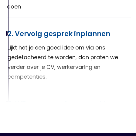
doen
2. Vervolg gesprek inplannen
Lijkt het je een goed idee om via ons
gedetacheerd te worden, dan praten we
verder over je CV, werkervaring en
competenties.
3. Wij gaan voor jou op zoek!
Na het luisteren van jouw wensen, zullen we
er alles aan doen om een geschikte baan