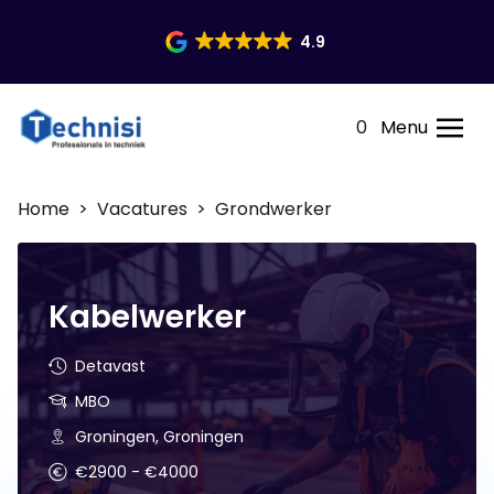
4.9
0
Menu
Home
>
Vacatures
> Grondwerker
Kabelwerker
Detavast
MBO
Groningen, Groningen
€2900 - €4000