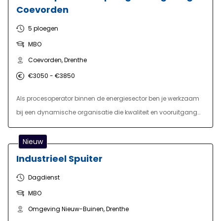
Coevorden
5 ploegen
MBO
Coevorden, Drenthe
€3050 - €3850
Als procesoperator binnen de energiesector ben je werkzaam
bij een dynamische organisatie die kwaliteit en vooruitgang
hoog op de agenda heeft staan. Je bent verantwoordelijk voor
het bewaken van de meest uiteenlopende mechanische,
Nieuw
fysische en chemische processen. Je houdt voortdurend de
Industrieel Spuiter
vinger aan de pols en stuurt waar nodig bij. Daarnaast pleeg
Dagdienst
je 1e lijn onderhoud. Samen met je collega’s identificeer je
MBO
risico’s en zorg je voor concrete acties om de continuïteit van
het proces te waarborgen. Je rapporteert aan de teamleider en
Omgeving Nieuw-Buinen, Drenthe