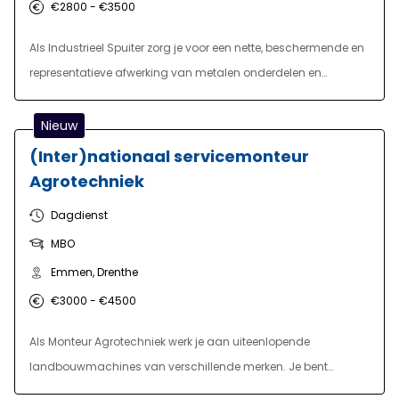
het managementteam en je bent werkzaam in een 5-
€2800 - €3500
ploegendienst.
Als Industrieel Spuiter zorg je voor een nette, beschermende en
representatieve afwerking van metalen onderdelen en
producten. Je maakt onderdelen spuitklaar, plakt deze
zorgvuldig af en brengt primer-, lak- en coatinglagen aan
Nieuw
volgens de geldende specificaties. Daarbij lees en volg je
(Inter)nationaal servicemonteur
technische tekeningen en controleer je tijdens en na het
Agrotechniek
spuitwerk de kwaliteit van het eindresultaat. Afwijkingen
Dagdienst
signaleer je tijdig en bespreek je met de teamleider. Je werkt
MBO
nauw samen met collega’s van productie en
werkvoorbereiding om het proces soepel en nauwkeurig te
Emmen, Drenthe
laten verlopen.
€3000 - €4500
Als Monteur Agrotechniek werk je aan uiteenlopende
landbouwmachines van verschillende merken. Je bent
betrokken bij montagewerkzaamheden, het inbedrijfstellen van