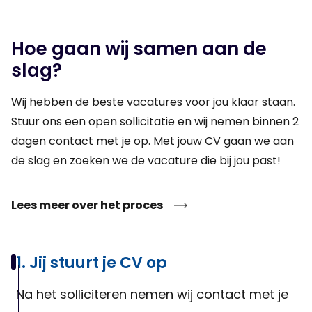
machines, technische aanpassingen en
servicewerkzaamheden. Afhankelijk van het project werk je
Hoe gaan wij samen aan de
vanuit een werkplaats of op locatie bij fabrikanten, dealers of
slag?
eindgebruikers.
Wij hebben de beste vacatures voor jou klaar staan.
Stuur ons een open sollicitatie en wij nemen binnen 2
dagen contact met je op. Met jouw CV gaan we aan
de slag en zoeken we de vacature die bij jou past!
Lees meer over het proces
1. Jij stuurt je CV op
Na het solliciteren nemen wij contact met je