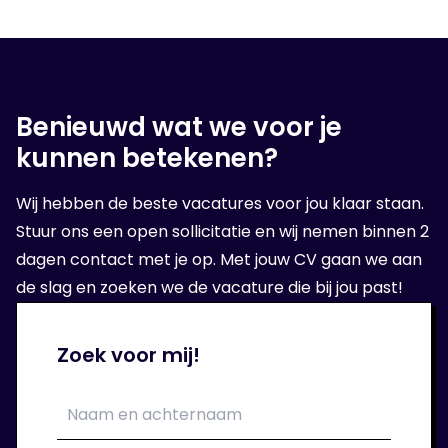
er alles aan doen om een geschikte baan
voor jou te vinden!
Benieuwd wat we voor je
4. Op sollicitatie gesprek
kunnen betekenen?
Wanneer wij een geschikte organisatie voor
Wij hebben de beste vacatures voor jou klaar staan.
jou hebben gevonden, volgt er een sollicitatie
Stuur ons een open sollicitatie en wij nemen binnen 2
bij de opdrachtgever.
dagen contact met je op. Met jouw CV gaan we aan
de slag en zoeken we de vacature die bij jou past!
5. Aan de slag!
Zoek voor mij!
Als het sollicitatie gesprek goed is verlopen
kan je aan de slag bij je nieuwe