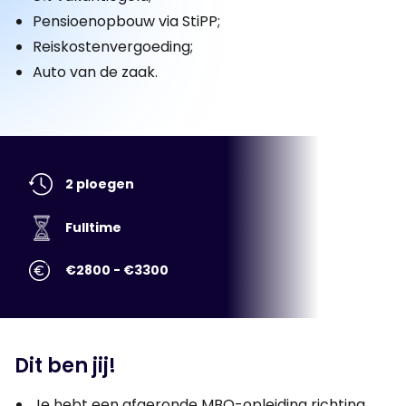
Pensioenopbouw via StiPP;
Reiskostenvergoeding;
Auto van de zaak.
2 ploegen
Fulltime
€2800 - €3300
Dit ben jij!
Je hebt een afgeronde MBO-opleiding richting