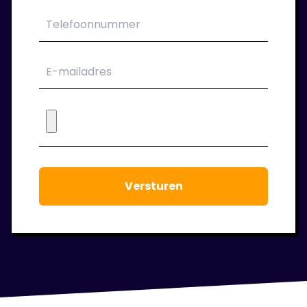
opdrachtgever. Wij verzorgen jouw contract.
6. Wij blijven klaar staan!
Tijdens de periode dat je bij ons in dienst
bent houden we regelmatig contact. We
staan voor je klaar om jouw werkgeluk voort
te laten staan.