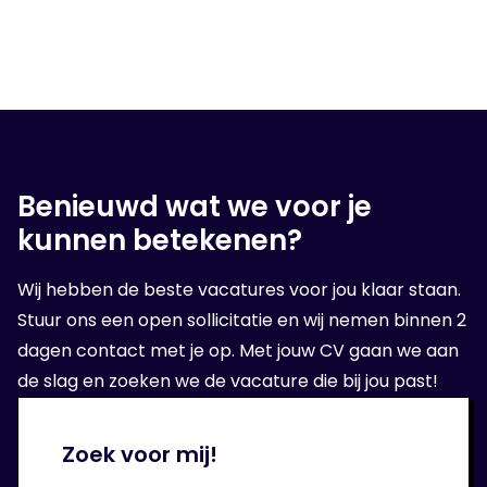
3. Wij gaan voor jou op zoek!
Na het luisteren van jouw wensen, zullen we er
alles aan doen om een geschikte baan voor
jou te vinden. Of stellen je voor bij onze relatie
waar je op gesolliciteerd hebt.
Benieuwd wat we voor je
kunnen betekenen?
4. Op sollicitatie gesprek
Wanneer wij een geschikte organisatie voor
Wij hebben de beste vacatures voor jou klaar staan.
jou hebben gevonden, volgt er een sollicitatie
Stuur ons een open sollicitatie en wij nemen binnen 2
bij de opdrachtgever.
dagen contact met je op. Met jouw CV gaan we aan
de slag en zoeken we de vacature die bij jou past!
5. Aan de slag!
Zoek voor mij!