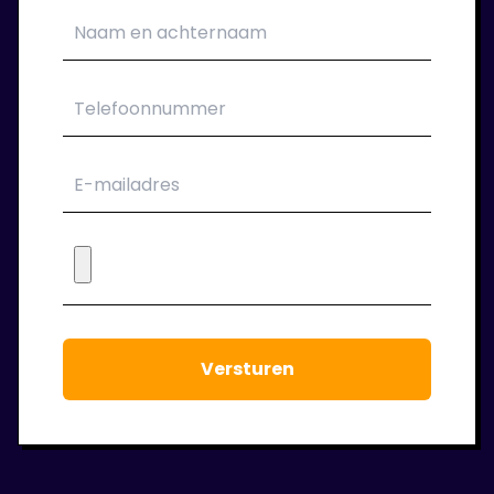
Als het sollicitatie gesprek goed is verlopen
kan je aan de slag bij je nieuwe
opdrachtgever. Wij verzorgen jou van een
passend contract.
6. Wij blijven klaar staan!
Tijdens de periode dat je bij ons in dienst bent
houden we regelmatig contact. We staan
voor je klaar om jouw werkgeluk voort te laten
staan.