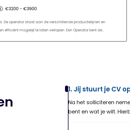
€3200 - €3900
es. De operator staat aan de verschillende productielijnen en
 efficiënt mogelijk te laten verlopen. Een Operator kent de
iet goed loopt. Hij/zij bedient, bewaakt en onderhoudt de
jk op. Het begeleiden en instrueren van collega’s bij de
s Operator bedien en beheers je drie of meer deelprocessen
de productie of de manager operations.
1. Jij stuurt je CV o
en
Na het solliciteren neme
bent en wat je wilt. Hie