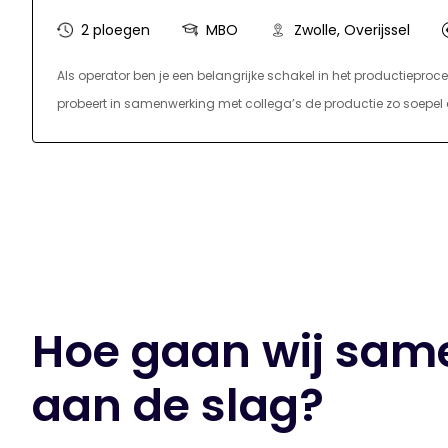
2 ploegen
MBO
Zwolle, Overijssel
Als operator ben je een belangrijke schakel in het productieproc
probeert in samenwerking met collega’s de productie zo soepel en
processen in een fabriek door en door en merkt direct of er iets n
apparatuur. Je werkt zelfstandig en lost storingen zo snel mogeli
productiewerkzaamheden is ook een onderdeel van de functie. Al
volledig. In deze functie rapporteer je aan de teamleiders van 
Hoe gaan wij sam
aan de slag?