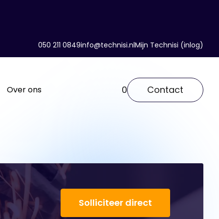
050 211 0849
info@technisi.nl
Mijn Technisi (inlog)
0
Contact
Over ons
Solliciteer direct