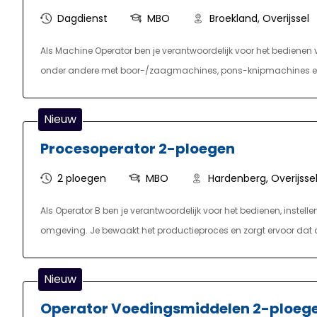
Dagdienst
MBO
Broekland, Overijssel
Als Machine Operator ben je verantwoordelijk voor het bediene
onder andere met boor-/zaagmachines, pons-knipmachines en 
tekeningen en specificaties en bewaakt continu de kwaliteit e
je het beladen en afladen van machines met de juiste hijs- en tra
Nieuw
licht onderhoud uit waar nodig. Dankzij een uitgebreide inwerkper
Procesoperator 2-ploegen
2 ploegen
MBO
Hardenberg, Overijsse
Als Operator B ben je verantwoordelijk voor het bedienen, inst
omgeving. Je bewaakt het productieproces en zorgt ervoor dat d
eerstelijns onderhoud uit en ondersteun je bij het oplossen van
dienst om het proces zo efficiënt mogelijk te laten verlopen. He
Nieuw
ook tot je taken. Je werkt in een 2-ploegendienst en draagt acti
Operator Voedingsmiddelen 2-ploeg