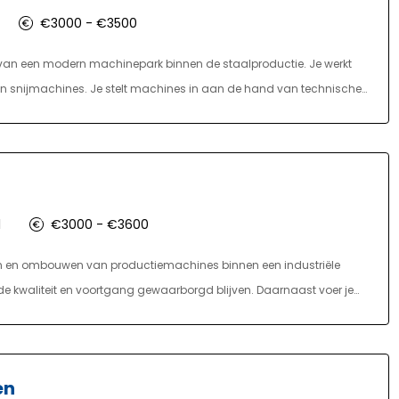
€3000 - €3500
n van een modern machinepark binnen de staalproductie. Je werkt
snijmachines. Je stelt machines in aan de hand van technische
n maatvoering van de geproduceerde onderdelen. Daarnaast verzorg
nsportmiddelen. Kleine storingen los je zelfstandig op en je voert
iode groei je door tot een allround inzetbare operator.
l
€3000 - €3600
ellen en ombouwen van productiemachines binnen een industriële
e kwaliteit en voortgang gewaarborgd blijven. Daarnaast voer je
 storingen. Je werkt nauw samen met collega’s en de technische
t signaleren van afwijkingen en het verbeteren van processen behoren
ef bij aan een veilige werkomgeving.
en