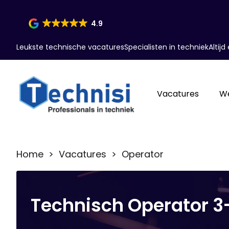
4.9
Leukste technische vacatures
Specialisten in techniek
Altij
Vacatures
W
Home
>
Vacatures
> Operator
Technisch Operator 3