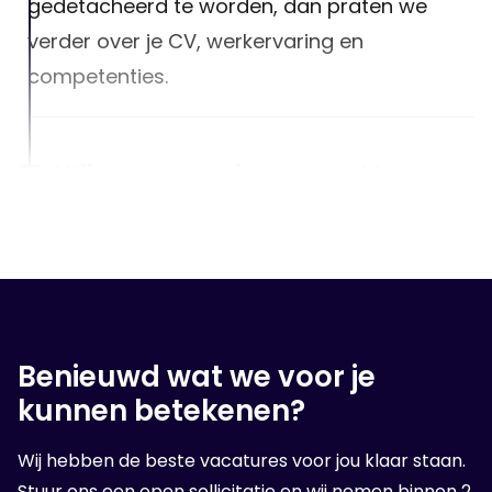
gedetacheerd te worden, dan praten we
verder over je CV, werkervaring en
competenties.
3. Wij gaan voor jou op zoek!
Na het luisteren van jouw wensen, zullen we
er alles aan doen om een geschikte baan
voor jou te vinden!
Benieuwd wat we voor je
4. Op sollicitatie gesprek
kunnen betekenen?
Wanneer wij een geschikte organisatie voor
Wij hebben de beste vacatures voor jou klaar staan.
jou hebben gevonden, volgt er een sollicitatie
Stuur ons een open sollicitatie en wij nemen binnen 2