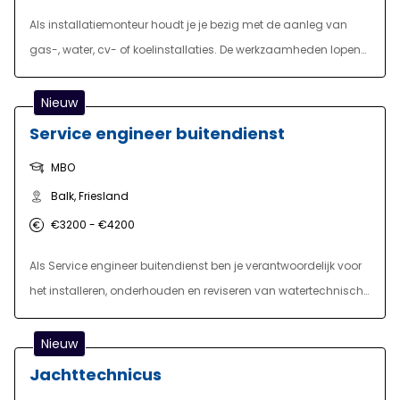
Als installatiemonteur houdt je je bezig met de aanleg van
gas-, water, cv- of koelinstallaties. De werkzaamheden lopen
van de aanleg van leidingen tot het gereedmaken van cv-
ketels. Al gauw krijg je veel verantwoordelijkheid en zal je
Nieuw
zelfstandig je werkzaamheden gaan uitvoeren. Technisch
Service engineer buitendienst
inzicht en oplossingsgerichte kwaliteiten komen hier dus goed
MBO
van pas. Ook is het van belang dat je communicatief sterk en
Balk, Friesland
representatief bent. Je staat namelijk veel in direct contact met
klanten.
€3200 - €4200
Als Service engineer buitendienst ben je verantwoordelijk voor
het installeren, onderhouden en reviseren van watertechnische
installaties bij klanten in binnen- en buitenland. Je werkt aan
onder andere schroefpompen, vijzelinstallaties en
Nieuw
aanverwante mechanische systemen die worden toegepast
Jachttechnicus
in gemalen, waterzuiveringen en industriële omgevingen. Je