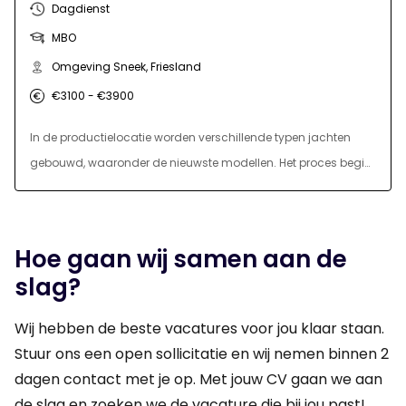
Dagdienst
voert preventief onderhoud uit, lost storingen op en begeleidt
MBO
inbedrijfstellingen van nieuwe installaties. Daarbij analyseer je
technische problemen, stel je diagnoses en zorg je voor een
Omgeving Sneek, Friesland
duurzame oplossing. Je werkt zelfstandig op locatie en stemt
€3100 - €3900
af met projectleiding, engineering en klanten over voortgang
In de productielocatie worden verschillende typen jachten
en technische aandachtspunten.
gebouwd, waaronder de nieuwste modellen. Het proces begint
met de bouw van de romp, waarna de verschillende
onderdelen in de loods worden geassembleerd. Hier komt de
expertise van de Jachttechnicus om de hoek kijken.
Hoe gaan wij samen aan de
slag?
Wij hebben de beste vacatures voor jou klaar staan.
Stuur ons een open sollicitatie en wij nemen binnen 2
dagen contact met je op. Met jouw CV gaan we aan
de slag en zoeken we de vacature die bij jou past!