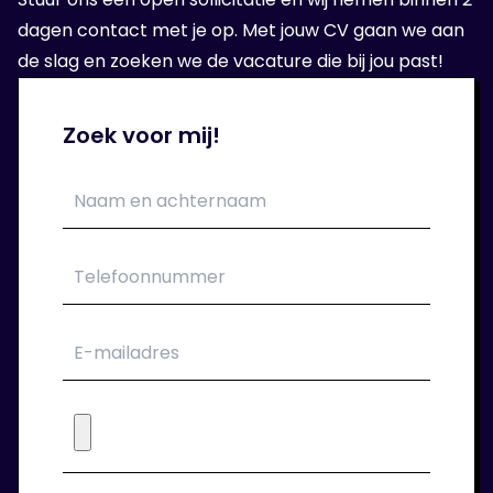
bij de opdrachtgever.
dagen contact met je op. Met jouw CV gaan we aan
de slag en zoeken we de vacature die bij jou past!
5. Aan de slag!
Zoek voor mij!
Als het sollicitatie gesprek goed is verlopen
kan je aan de slag bij je nieuwe
opdrachtgever. Wij verzorgen jouw contract.
6. Wij blijven klaar staan!
Tijdens de periode dat je bij ons in dienst
bent houden we regelmatig contact. We
staan voor je klaar om jouw werkgeluk voort