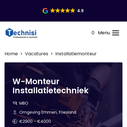
4.9
0
Menu
Home
>
Vacatures
> Installatiemonteur
W-Monteur
Installatietechniek
MBO
Omgeving Emmen, Friesland
€2900 - €4000