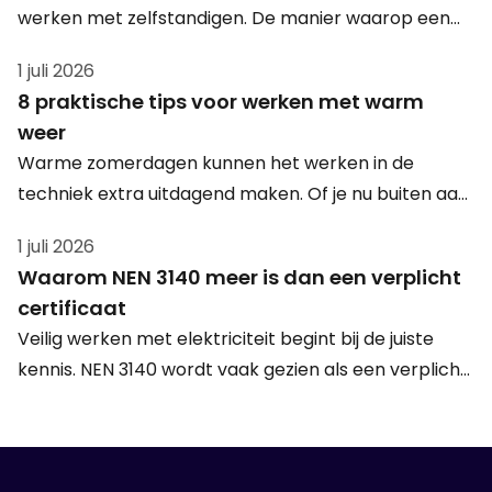
werken met zelfstandigen. De manier waarop een
zzp’er in de praktijk wordt ingezet, wordt steeds
1 juli 2026
belangrijker. Daarom is het verstandig om
8 praktische tips voor werken met warm
arbeidsrelaties opnieuw te beoordelen en te kijken
weer
naar juridisch veilige alternatieven zoals detachering.
Warme zomerdagen kunnen het werken in de
techniek extra uitdagend maken. Of je nu buiten aan
het werk bent, in een productiehal staat of een
1 juli 2026
storing oplost in een technische ruimte: hoge
Waarom NEN 3140 meer is dan een verplicht
temperaturen vragen om een slimme aanpak. Met
certificaat
deze 8 praktische tips blijf je ook tijdens warm weer
Veilig werken met elektriciteit begint bij de juiste
veilig, comfortabel en productief aan het werk.
kennis. NEN 3140 wordt vaak gezien als een verplicht
certificaat, maar de norm draait om veel meer dan
alleen een bewijs van deelname. In deze blog lees je
wat NEN 3140 inhoudt, waarom het zo belangrijk is