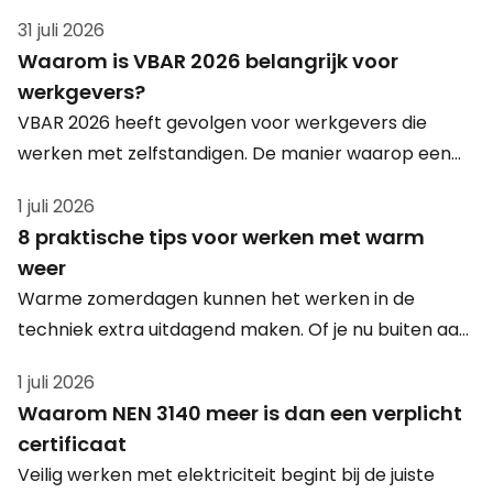
31 juli 2026
Waarom is VBAR 2026 belangrijk voor
werkgevers?
VBAR 2026 heeft gevolgen voor werkgevers die
werken met zelfstandigen. De manier waarop een
zzp’er in de praktijk wordt ingezet, wordt steeds
1 juli 2026
belangrijker. Daarom is het verstandig om
8 praktische tips voor werken met warm
arbeidsrelaties opnieuw te beoordelen en te kijken
weer
naar juridisch veilige alternatieven zoals detachering.
Warme zomerdagen kunnen het werken in de
techniek extra uitdagend maken. Of je nu buiten aan
het werk bent, in een productiehal staat of een
1 juli 2026
storing oplost in een technische ruimte: hoge
Waarom NEN 3140 meer is dan een verplicht
temperaturen vragen om een slimme aanpak. Met
certificaat
deze 8 praktische tips blijf je ook tijdens warm weer
Veilig werken met elektriciteit begint bij de juiste
veilig, comfortabel en productief aan het werk.