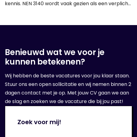
kennis. NEN 3140 wordt vaak gezien als een verplicht
certificaat, maar de norm draait om veel meer dan
alleen een bewijs van deelname. In deze blog lees je
wat NEN 3140 inhoudt, waarom het zo belangrijk is
voor technici én welke voordelen het biedt voor
zowel werknemers als werkgevers.
Benieuwd wat we voor je
kunnen betekenen?
Wij hebben de beste vacatures voor jou klaar staan.
Stuur ons een open sollicitatie en wij nemen binnen 2
dagen contact met je op. Met jouw CV gaan we aan
de slag en zoeken we de vacature die bij jou past!
Zoek voor mij!