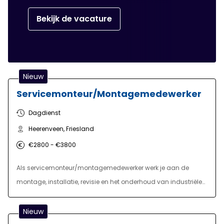
Bekijk de vacature
Nieuw
Servicemonteur/Montagemedewerker
Dagdienst
Heerenveen, Friesland
€2800 - €3800
Als servicemonteur/montagemedewerker werk je aan de
montage, installatie, revisie en het onderhoud van industriële
machines, constructies en technische onderdelen. Een
belangrijk deel van je werkzaamheden vindt plaats op de
Nieuw
montageafdeling, waar je werkt met mechanische, elektrische