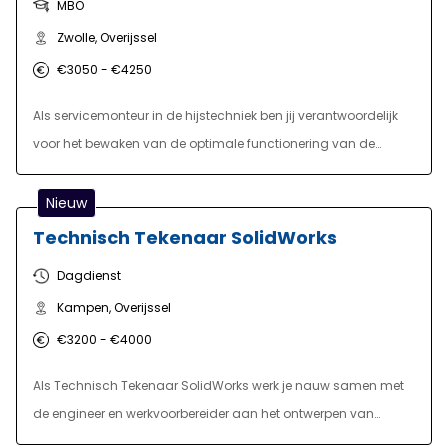
MBO
Zwolle, Overijssel
€3050 - €4250
Als servicemonteur in de hijstechniek ben jij verantwoordelijk
voor het bewaken van de optimale functionering van de
hijsinstallaties bij de klanten. Je hebt een breed scala aan
taken die kunnen variëren van het inspecteren en repareren
Nieuw
van de hijsinstallaties tot het oplossen van complexe
Technisch Tekenaar SolidWorks
storingen. Ook ga je digitale rapportages en
Dagdienst
keuringsrapporten opstellen en de klant adviseren over het
Kampen, Overijssel
onderhouden en het optimaliseren van de installaties.
€3200 - €4000
Als Technisch Tekenaar SolidWorks werk je nauw samen met
de engineer en werkvoorbereider aan het ontwerpen van
machines en installaties op maat. Je vertaalt ideeën, wensen