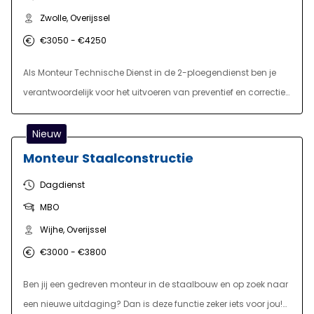
Zwolle, Overijssel
€3050 - €4250
Als Monteur Technische Dienst in de 2-ploegendienst ben je
verantwoordelijk voor het uitvoeren van preventief en correctief
onderhoud aan een modern en geautomatiseerd
machinepark binnen een logistieke werkomgeving. Je
Nieuw
lokaliseert en verhelpt storingen snel en doeltreffend, zodat de
Monteur Staalconstructie
continuïteit van de operationele processen gewaarborgd blijft.
Dagdienst
MBO
Wijhe, Overijssel
€3000 - €3800
Ben jij een gedreven monteur in de staalbouw en op zoek naar
een nieuwe uitdaging? Dan is deze functie zeker iets voor jou!