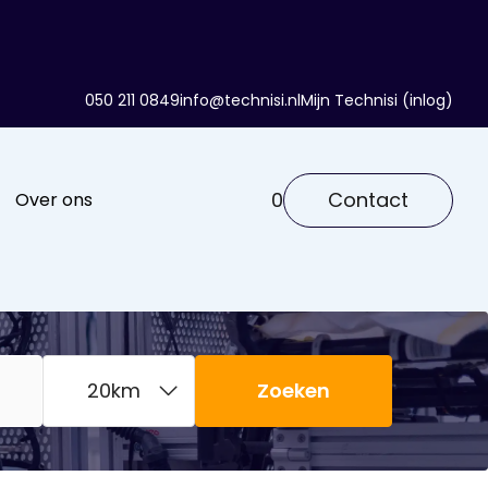
050 211 0849
info@technisi.nl
Mijn Technisi (inlog)
0
Contact
Over ons
Zoeken