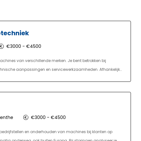
otechniek
€3000 - €4500
chines van verschillende merken. Je bent betrokken bij
chnische aanpassingen en servicewerkzaamheden. Afhankelijk
rikanten, dealers of eindgebruikers.
enthe
€3000 - €4500
inbedrijfstellen en onderhouden van machines bij klanten op
lmatig onderweg, ook buiten Europa. Bij storingen analyseer je