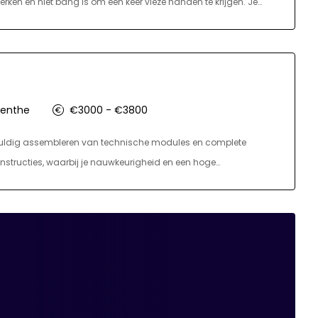
rken en niet bang is om een keer vieze handen te krijgen. Je
 van transportenbanden op locatie. Daarnaast zul je ook in de
n etc. Heb je nog geen ervaring maar lijkt het je wel
eleid. Werk je mee aan een prettige werksfeer en krijg jij de klus
enthe
€3000 - €3800
gvuldig assembleren van technische modules en complete
structies, waarbij je nauwkeurigheid en een hoge
ten en afstellen van de assemblages om te garanderen dat alles
n van assemblageprocessen en draagt bij aan een efficiënte en
van andere afdelingen om de voortgang en kwaliteit te
teenlopende technische projecten.