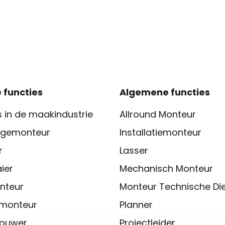
 functies
Algemene functies
 in de maakindustrie
Allround Monteur
gemonteur
Installatiemonteur
r
Lasser
ier
Mechanisch Monteur
nteur
Monteur Technische Di
iemonteur
Planner
ouwer
Projectleider