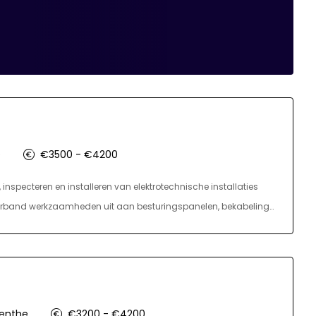
e
€3500 - €4200
inspecteren en installeren van elektrotechnische installaties
mverband werkzaamheden uit aan besturingspanelen, bekabeling
oringen, denk je actief mee over optimalisaties en draag je bij
n bij het ombouwen of uitbreiden van systemen en speelt een
 inspecties en metingen uit volgens geldende normen. Je werkt
enthe
€3200 - €4200