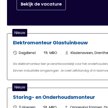
Bekijk de vacature
Nieuw
Elektromonteur Glastuinbouw
Dagdienst
MBO
Klazienaveen, Drenth
Als elektromonteur ben je verantwoordelijk voor het onderhouden, 
binnen industriële omgevingen. Je voert zelfstandig of in tea
en elektrische componenten. Daarnaast lokaliseer en verhelp je st
aan het verbeteren van installaties. Je bent regelmatig betrokke
Nieuw
belangrijke rol in het waarborgen van de veiligheid. Ook voer je
Storing- en Onderhoudsmonteur
gestructureerd en houdt je administratie netjes bij.
3 ploegen
MBO
Omgeving Emmen, Dr