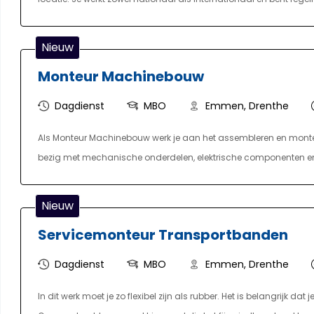
het probleem snel en zorg je voor een passende technische oplos
train je klanten in het gebruik en onderhoud van de machines. J
Nieuw
en onderdelen en zorgt voor heldere rapportages richting de intern
Monteur Machinebouw
organisatie en combineer je technische kennis met een klantger
Dagdienst
MBO
Emmen, Drenthe
Als Monteur Machinebouw werk je aan het assembleren en monte
bezig met mechanische onderdelen, elektrische componenten en
tekeningen en zorg je ervoor dat de machines nauwkeurig en vo
een technisch team met onder andere assemblagemonteurs, elek
Nieuw
jouw kennis en ervaring kan de exacte invulling van de functie 
Servicemonteur Transportbanden
Dagdienst
MBO
Emmen, Drenthe
In dit werk moet je zo flexibel zijn als rubber. Het is belangrijk