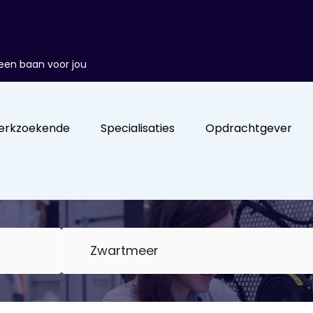
d een baan voor jou
erkzoekende
Specialisaties
Opdrachtgever