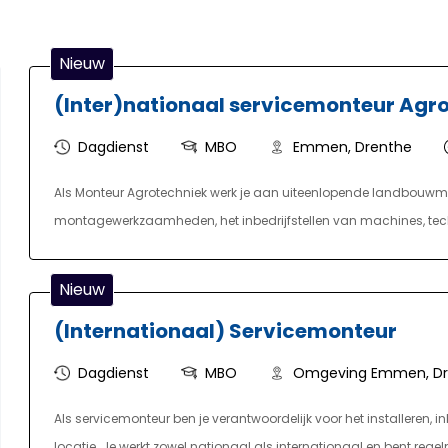
Nieuw
(Inter)nationaal servicemonteur Agr
Dagdienst
MBO
Emmen, Drenthe
Als Monteur Agrotechniek werk je aan uiteenlopende landbouwma
montagewerkzaamheden, het inbedrijfstellen van machines, te
van het project werk je vanuit een werkplaats of op locatie bij fab
Nieuw
(Internationaal) Servicemonteur
Dagdienst
MBO
Omgeving Emmen, Dr
Als servicemonteur ben je verantwoordelijk voor het installeren, 
locatie. Je werkt zowel nationaal als internationaal en bent rege