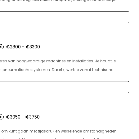
sing, zodat de klant weer verder kan. Daarnaast adviseer en
e bereidt servicebezoeken goed voor, beheert je gereedschappen
e serviceafdeling. In deze rol ben je het visitekaartje van de
ichte houding.
€2800 - €3300
ren van hoogwaardige machines en installaties. Je houdt je
 pneumatische systemen. Daarbij werk je vanaf technische
lgens specificatie worden opgebouwd. Je maakt deel uit van
tromonteurs, metaalbewerkers en engineers. Afhankelijk van
verder worden afgestemd.
€3050 - €3750
 dat je om kunt gaan met tijdsdruk en wisselende omstandigheden.