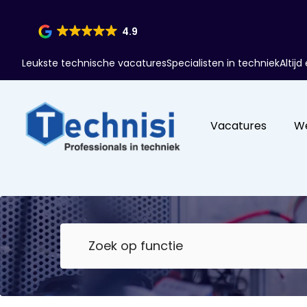
4.9
Leukste technische vacatures
Specialisten in techniek
Altij
Vacatures
W